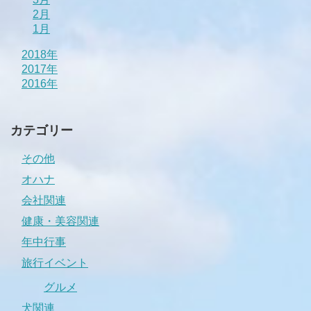
2月
1月
2018年
2017年
2016年
カテゴリー
その他
オハナ
会社関連
健康・美容関連
年中行事
旅行イベント
グルメ
犬関連