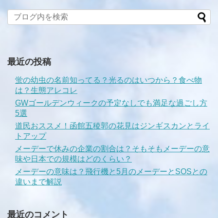
最近の投稿
蛍の幼虫の名前知ってる？光るのはいつから？食べ物
は？生態アレコレ
GWゴールデンウィークの予定なしでも満足な過ごし方
5選
道民おススメ！函館五稜郭の花見はジンギスカンとライ
トアップ
メーデーで休みの企業の割合は？そもそもメーデーの意
味や日本での規模はどのくらい？
メーデーの意味は？飛行機と5月のメーデーとSOSとの
違いまで解説
最近のコメント