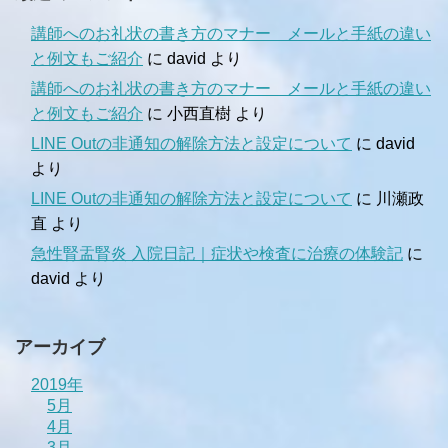
講師へのお礼状の書き方のマナー メールと手紙の違い
と例文もご紹介
に
david
より
講師へのお礼状の書き方のマナー メールと手紙の違い
と例文もご紹介
に
小西直樹
より
LINE Outの非通知の解除方法と設定について
に
david
より
LINE Outの非通知の解除方法と設定について
に
川瀬政
直
より
急性腎盂腎炎 入院日記｜症状や検査に治療の体験記
に
david
より
アーカイブ
2019年
5月
4月
3月