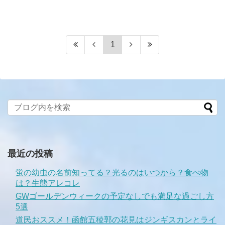
1
最近の投稿
蛍の幼虫の名前知ってる？光るのはいつから？食べ物
は？生態アレコレ
GWゴールデンウィークの予定なしでも満足な過ごし方
5選
道民おススメ！函館五稜郭の花見はジンギスカンとライ