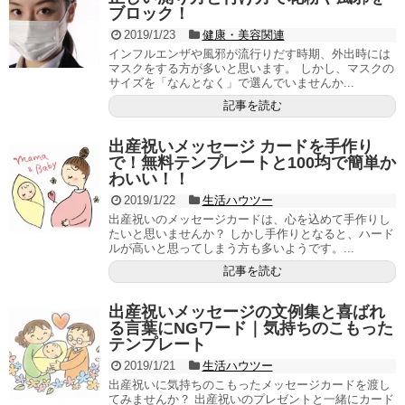
ブロック！
2019/1/23
健康・美容関連
インフルエンザや風邪が流行りだす時期、外出時には
マスクをする方が多いと思います。 しかし、マスクの
サイズを「なんとなく」で選んでいませんか...
記事を読む
出産祝いメッセージ カードを手作り
で！無料テンプレートと100均で簡単か
わいい！！
2019/1/22
生活ハウツー
出産祝いのメッセージカードは、心を込めて手作りし
たいと思いませんか？ しかし手作りとなると、ハード
ルが高いと思ってしまう方も多いようです。...
記事を読む
出産祝いメッセージの文例集と喜ばれ
る言葉にNGワード｜気持ちのこもった
テンプレート
2019/1/21
生活ハウツー
出産祝いに気持ちのこもったメッセージカードを渡し
てみませんか？ 出産祝いのプレゼントと一緒にカード