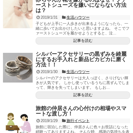
ーストシューズを嫌いにならない方法
は？
2019/1/31
生活ハウツー
子どもが上手に一人歩きが出来るようになったら、一
緒に歩いてお出かけしたいと思いますよね。 そこでフ
ァーストシューズを履かせようとすると、泣...
記事を読む
シルバーアクセサリーの黒ずみを綺麗
にするお手入れと新品ピカピカに磨く
方法！！
2019/1/30
生活ハウツー
シルバーのアクセサリーは大人っぽく、さりげない輝
きが人気です。 しかし使っているうちに黒ずんでしま
って、輝きを失ってしまいます。 もしお...
記事を読む
旅館の仲居さんの心付けの相場やスマ
ートな渡し方！
2019/1/29
旅行イベント
旅館に宿泊した際に、仲居さんに色々お世話になった
経験ってありますよね。 そんな時、感謝の気持ちを表