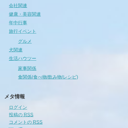
会社関連
健康・美容関連
年中行事
旅行イベント
グルメ
犬関連
生活ハウツー
家事関係
食関係(食べ物/飲み物/レシピ)
メタ情報
ログイン
投稿の
RSS
コメントの
RSS