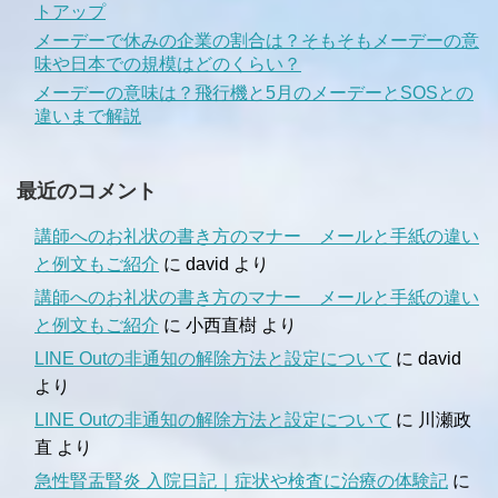
トアップ
メーデーで休みの企業の割合は？そもそもメーデーの意
味や日本での規模はどのくらい？
メーデーの意味は？飛行機と5月のメーデーとSOSとの
違いまで解説
最近のコメント
講師へのお礼状の書き方のマナー メールと手紙の違い
と例文もご紹介
に
david
より
講師へのお礼状の書き方のマナー メールと手紙の違い
と例文もご紹介
に
小西直樹
より
LINE Outの非通知の解除方法と設定について
に
david
より
LINE Outの非通知の解除方法と設定について
に
川瀬政
直
より
急性腎盂腎炎 入院日記｜症状や検査に治療の体験記
に