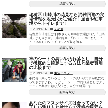
記事を読む
瑞穂区 山崎川の花見なら混雑回避の穴
場情報を地元民がご紹介！屋台や駐車
場からトイレまで！
2019/1/26
その他
名古屋市瑞穂区は”日本さくら100選”に選ばれた「山崎
川」があります。 川の両岸に約２.８ｋｍにわたって
６００本ものソメイヨシノが咲き誇る...
記事を読む
車のシートの臭いや汚れ落とし｜自分
で徹底的に綺麗にする方法と業者費用
の比較まで
2019/1/24
生活ハウツー
車に長年乗っていると、シートの臭いや汚れが気にな
ってきますよね。 しかし、シートの汚れ落としはクリ
ーニング業者に頼む方法と、自分で綺麗にす...
記事を読む
あなたのマスクサイズは合ってない？
正しい測り方と付け方で花粉や風邪を