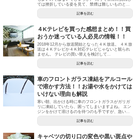
ては挫折している姿を見て、禁煙は難しいものと...
記事を読む
４Kテレビを買った感想まとめ！！買
おうか迷っている人必見の情報！！
2018年12月から放送開始となった４Ｋ放送。 ４Ｋ放
送は４Ｋテレビか４Ｋ対応テレビじゃないと観られ
ません。 テレビの買い替えを検討して...
記事を読む
車のフロントガラス凍結をアルコール
で溶かす方法！！お湯や水をかけては
いけない理由も解説
寒い朝、出かける時に車のフロントガラスがガリガ
リに凍結していたら、困ってしまいますよね。 エン
ジンをかけて溶けるのを待つのも手ですが、急い...
記事を読む
キャベツの切り口の変色や黒い斑点や