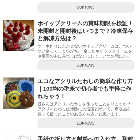
記事を読む
ホイップクリームの賞味期限を検証！
未開封と開封後はいつまで？冷凍保存
と解凍方法は？
ケーキ作りに欠かせないホイップクリームは、つい
つい余ってしまいがち。 余ったホイップクリームを
冷蔵庫の中に入れっぱなしにして、いつの間にか...
記事を読む
エコなアクリルたわしの簡単な作り方
｜100均の毛糸で初心者でも手軽に作
れちゃう！
皆さんはアクリルたわしを作ったことありますか？
アクリルたわしは掃除に大活躍と聞いて、市販品を
買って使ったことのある方も多いと思います。 ...
記事を読む
手紙の折り方と封筒への入れ方 和封