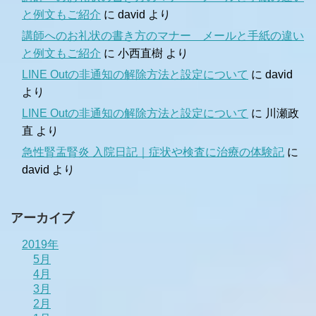
と例文もご紹介
に
david
より
講師へのお礼状の書き方のマナー メールと手紙の違い
と例文もご紹介
に
小西直樹
より
LINE Outの非通知の解除方法と設定について
に
david
より
LINE Outの非通知の解除方法と設定について
に
川瀬政
直
より
急性腎盂腎炎 入院日記｜症状や検査に治療の体験記
に
david
より
アーカイブ
2019年
5月
4月
3月
2月