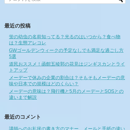
最近の投稿
蛍の幼虫の名前知ってる？光るのはいつから？食べ物
は？生態アレコレ
GWゴールデンウィークの予定なしでも満足な過ごし方
5選
道民おススメ！函館五稜郭の花見はジンギスカンとライ
トアップ
メーデーで休みの企業の割合は？そもそもメーデーの意
味や日本での規模はどのくらい？
メーデーの意味は？飛行機と5月のメーデーとSOSとの
違いまで解説
最近のコメント
講師へのお礼状の書き方のマナー メールと手紙の違い