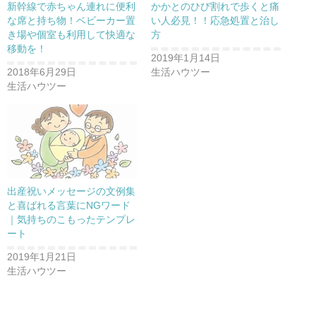
ウ
て
ウ
新幹線で赤ちゃん連れに便利
かかとのひび割れで歩くと痛
ィ
く
ィ
ン
だ
ン
な席と持ち物！ベビーカー置
い人必見！！応急処置と治し
ド
さ
ド
き場や個室も利用して快適な
方
ウ
い
ウ
で
(
で
移動を！
開
新
開
2019年1月14日
き
し
き
ま
い
ま
2018年6月29日
生活ハウツー
す
ウ
す
)
ィ
)
生活ハウツー
ン
ド
ウ
で
開
き
ま
す
)
出産祝いメッセージの文例集
と喜ばれる言葉にNGワード
｜気持ちのこもったテンプレ
ート
2019年1月21日
生活ハウツー