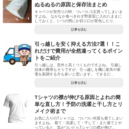
ぬるぬるの原因と保存法まとめ
キャベツが安売りの時、ついつい1玉買ってしまいま
すよね。 なかなか食べきれず野菜室に入れたままに
しておくと、いつの間にか切り口が変色したり...
記事を読む
引っ越しを安く抑える方法7選！！こ
れだけで費用が全然違ってくるポイン
トをご紹介
引っ越しは、意外と高くつくものですよね。 引越し
自体の費用もそうですが、引っ越しを機に家具や家
電を新調する方も多いと思います。 できるだ...
記事を読む
Tシャツの襟が伸びる原因とよれの簡
単な直し方！予防の洗濯と干し方とリ
メイク術まで
お気に入りのTシャツは、ついつい何度も着てしまい
ますよね。 着て・洗濯して・干して・また着てとや
っていると、気がついたらTシャツの襟が伸び...