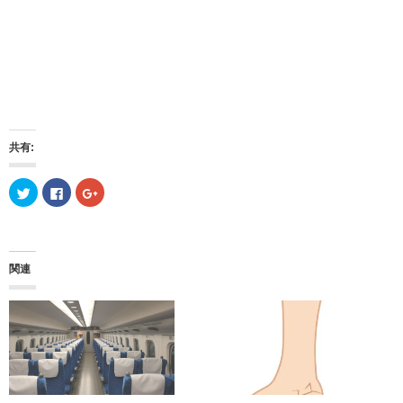
共有:
ク
F
ク
リ
a
リ
ッ
c
ッ
ク
e
ク
し
b
し
て
o
て
T
o
G
w
k
o
関連
i
で
o
t
共
g
t
有
l
e
す
e
r
る
+
で
に
で
共
は
共
有
ク
有
(
リ
(
新
ッ
新
し
ク
し
い
し
い