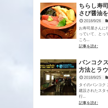
ちらし寿
さび醤油
2018/9/26
お寿司屋さんに
っていて、とっ
ころ...
記事を読む
バンコク
方法とラ
2018/9/25
タイのバンコク
建設されたスタイ
行...
記事を読む