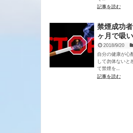
記事を読む
禁煙成功
ヶ月で吸
2018/9/20
自分の健康が心
して勿体ないと
て禁煙を...
記事を読む