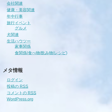
会社関連
健康・美容関連
年中行事
旅行イベント
グルメ
犬関連
生活ハウツー
家事関係
食関係(食べ物/飲み物/レシピ)
メタ情報
ログイン
投稿の
RSS
コメントの
RSS
WordPress.org