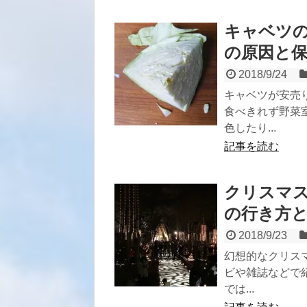
キャベツ
の原因と
2018/9/24
キャベツが安売
食べきれず野菜
色したり...
記事を読む
クリスマ
の行き方
2018/9/23
幻想的なクリス
ビや雑誌などで
では...