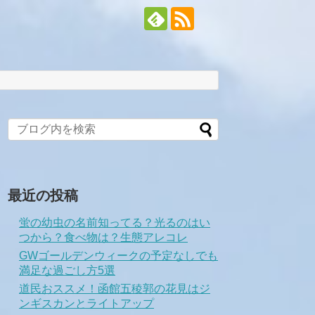
最近の投稿
蛍の幼虫の名前知ってる？光るのはい
つから？食べ物は？生態アレコレ
GWゴールデンウィークの予定なしでも
満足な過ごし方5選
道民おススメ！函館五稜郭の花見はジ
ンギスカンとライトアップ