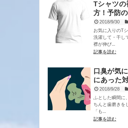
Tシャツの
方！予防
2018/9/30
お気に入りのT
洗濯して・干し
襟が伸び...
記事を読む
口臭が気
にあった
2018/9/28
ふとした瞬間に
ちんと歯磨きを
「も...
記事を読む