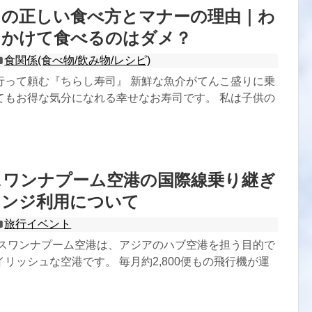
司の正しい食べ方とマナーの理由｜わ
をかけて食べるのはダメ？
食関係(食べ物/飲み物/レシピ)
行って頼む『ちらし寿司』 新鮮な魚介がてんこ盛りに乗
てもお得な気分になれる幸せなお寿司です。 私は子供の
スワンナプーム空港の国際線乗り継ぎ
ウンジ利用について
旅行イベント
 スワンナプーム空港は、アジアのハブ空港を担う目的で
リッシュな空港です。 毎月約2,800便もの飛行機が運