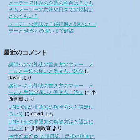
メーデーで休みの企業の割合は？そも
そもメーデーの意味や日本での規模は
どのくらい？
メーデーの意味は？飛行機と5月のメー
デーとSOSとの違いまで解説
最近のコメント
講師へのお礼状の書き方のマナー メ
ールと手紙の違いと例文もご紹介
に
david
より
講師へのお礼状の書き方のマナー メ
ールと手紙の違いと例文もご紹介
に
小
西直樹
より
LINE Outの非通知の解除方法と設定に
ついて
に
david
より
LINE Outの非通知の解除方法と設定に
ついて
に
川瀬政直
より
急性腎盂腎炎 入院日記｜症状や検査に