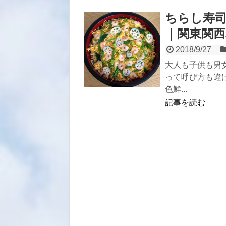
ちらし寿
｜関東関
2018/9/27
大人も子供も男
って呼び方も違
色鮮...
記事を読む