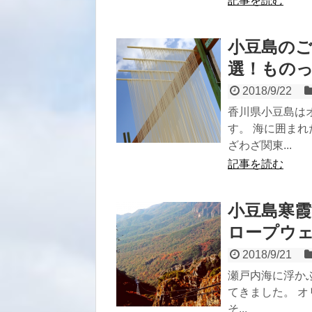
記事を読む
小豆島のご
選！もの
2018/9/22
香川県小豆島は
す。 海に囲ま
ざわざ関東...
記事を読む
小豆島寒
ロープウ
2018/9/21
瀬戸内海に浮か
てきました。 
そ...