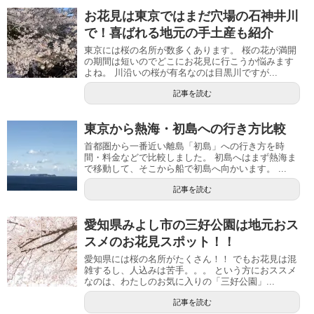
お花見は東京ではまだ穴場の石神井川
で！喜ばれる地元の手土産も紹介
東京には桜の名所が数多くあります。 桜の花が満開
の期間は短いのでどこにお花見に行こうか悩みます
よね。 川沿いの桜が有名なのは目黒川ですが...
記事を読む
東京から熱海・初島への行き方比較
首都圏から一番近い離島「初島」への行き方を時
間・料金などで比較しました。 初島へはまず熱海ま
で移動して、そこから船で初島へ向かいます。 ...
記事を読む
愛知県みよし市の三好公園は地元おス
スメのお花見スポット！！
愛知県には桜の名所がたくさん！！ でもお花見は混
雑するし、人込みは苦手。。。 という方におススメ
なのは、わたしのお気に入りの「三好公園」...
記事を読む