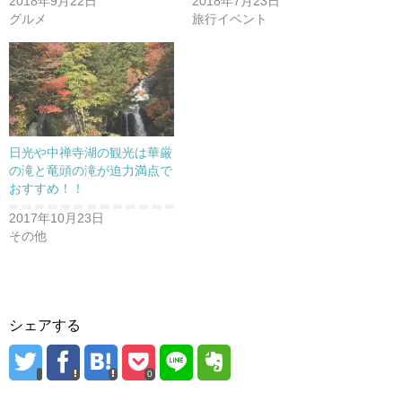
2018年9月22日
2018年7月23日
き
し
き
ま
い
ま
グルメ
旅行イベント
す
ウ
す
)
ィ
)
ン
ド
ウ
で
開
き
ま
す
)
日光や中禅寺湖の観光は華厳
の滝と竜頭の滝が迫力満点で
おすすめ！！
2017年10月23日
その他
シェアする
0