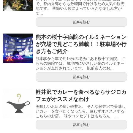
で、都内近郊からも数時間で行けるため人気の観光
地です。 季節や天候によっていろんな楽しみ方が
で...
記事を読む
熊本の桜十字病院のイルミネーション
が穴場で見どころ満載！！駐車場や行
き方もご紹介
熊本駅から車で約15分の場所にある桜十字病院。 こ
ちらの病院では、敷地内にやさしい光のイルミネー
ションが点灯されています。 以前友人のお...
記事を読む
軽井沢でカレーを食べるならサジロカ
フェがオススメなわけ
美味しいお店の多い軽井沢。 そんな軽井沢で美味し
いカレーを食べたくなったら、迷わずオススメする
こちらのお店。 味やコンセプトはもちろん、...
記事を読む