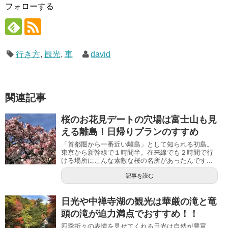
フォローする
行き方
,
観光
,
車
david
関連記事
桜のお花見デートの穴場は富士山も見
える離島！日帰りプランのすすめ
「首都圏から一番近い離島」として知られる初島。
東京から新幹線で１時間半。在来線でも２時間で行
ける場所にこんな素敵な桜の名所があったんです...
記事を読む
日光や中禅寺湖の観光は華厳の滝と竜
頭の滝が迫力満点でおすすめ！！
四季折々の表情を見せてくれる日光は自然が豊富