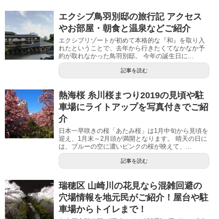
エクシブ鳥羽別邸の旅行記 アクセス
やお部屋・朝食と温泉などご紹介
エクシブリゾートが初めて本格的な『和』を取り入
れたということで、去年から行きたくてなかなか予
約が取れなかった鳥羽別邸。 今年の誕生日に...
記事を読む
熱海桜 糸川桜まつり2019の見頃や駐
車場にライトアップを写真付きでご紹
介
日本一早咲きの桜「あたみ桜」は1月中旬から見頃を
迎え、1月末～2月頭が満開となります。 晴天の日に
は、ブルーの空に濃いピンクの桜が映えて、...
記事を読む
瑞穂区 山崎川の花見なら混雑回避の
穴場情報を地元民がご紹介！屋台や駐
車場からトイレまで！