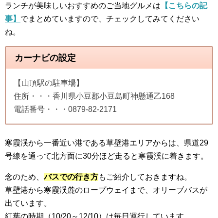
ランチが美味しいおすすめのご当地グルメは
【こちらの記
事】
でまとめていますので、チェックしてみてください
ね。
カーナビの設定
【山頂駅の駐車場】
住所・・・香川県小豆郡小豆島町神懸通乙168
電話番号・・・0879-82-2171
寒霞渓から一番近い港である草壁港エリアからは、県道29
号線を通って北方面に30分ほど走ると寒霞渓に着きます。
念のため、
バスでの行き方
もご紹介しておきますね。
草壁港から寒霞渓麓のロープウェイまで、オリーブバスが
出ています。
紅葉の時期（10/20～12/10）は毎日運行しています。