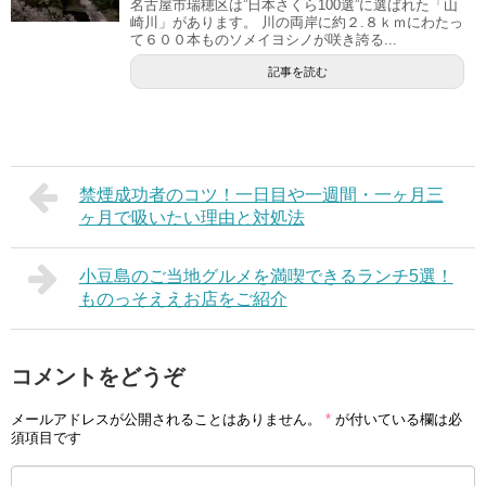
名古屋市瑞穂区は”日本さくら100選”に選ばれた「山
崎川」があります。 川の両岸に約２.８ｋｍにわたっ
て６００本ものソメイヨシノが咲き誇る...
記事を読む
禁煙成功者のコツ！一日目や一週間・一ヶ月三
ヶ月で吸いたい理由と対処法
小豆島のご当地グルメを満喫できるランチ5選！
ものっそええお店をご紹介
コメントをどうぞ
メールアドレスが公開されることはありません。
*
が付いている欄は必
須項目です