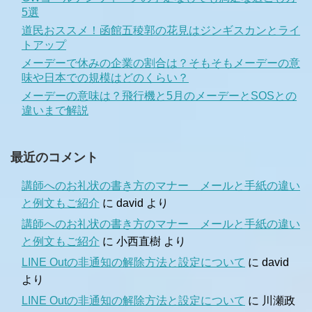
5選
道民おススメ！函館五稜郭の花見はジンギスカンとライ
トアップ
メーデーで休みの企業の割合は？そもそもメーデーの意
味や日本での規模はどのくらい？
メーデーの意味は？飛行機と5月のメーデーとSOSとの
違いまで解説
最近のコメント
講師へのお礼状の書き方のマナー メールと手紙の違い
と例文もご紹介
に
david
より
講師へのお礼状の書き方のマナー メールと手紙の違い
と例文もご紹介
に
小西直樹
より
LINE Outの非通知の解除方法と設定について
に
david
より
LINE Outの非通知の解除方法と設定について
に
川瀬政