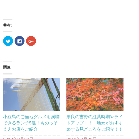
共有:
ク
F
ク
リ
a
リ
ッ
c
ッ
ク
e
ク
し
b
し
て
o
て
T
o
G
w
k
o
関連
i
で
o
t
共
g
t
有
l
e
す
e
r
る
+
で
に
で
共
は
共
有
ク
有
(
リ
(
新
ッ
新
し
ク
し
い
し
い
ウ
て
ウ
小豆島のご当地グルメを満喫
奈良の吉野の紅葉時期やライ
ィ
く
ィ
ン
だ
ン
できるランチ5選！ものっそ
トアップ！！ 地元がおすす
ド
さ
ド
ええお店をご紹介
めする見どころをご紹介！！
ウ
い
ウ
で
(
で
開
新
開