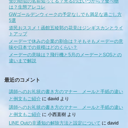
蛍の幼虫の名前知ってる？光るのはいつから？食べ物
は？生態アレコレ
GWゴールデンウィークの予定なしでも満足な過ごし方
5選
道民おススメ！函館五稜郭の花見はジンギスカンとライ
トアップ
メーデーで休みの企業の割合は？そもそもメーデーの意
味や日本での規模はどのくらい？
メーデーの意味は？飛行機と5月のメーデーとSOSとの
違いまで解説
最近のコメント
講師へのお礼状の書き方のマナー メールと手紙の違い
と例文もご紹介
に
david
より
講師へのお礼状の書き方のマナー メールと手紙の違い
と例文もご紹介
に
小西直樹
より
LINE Outの非通知の解除方法と設定について
に
david