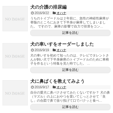
犬の介護の排尿編
2016/9/22
オハナ
うちのトイプードルは２年前に、急性の神経性麻痺が
脊髄のところにおきて下半身が麻痺してしまいまし
た。 ですので、麻痺の影響で自力で排泄をコン...
記事を読む
犬の車いすをオーダーしました
2016/9/19
オハナ
犬の車いすを初めて知ったのは、テレビでタレントさ
んが飼い犬で下半身麻痺のトイプードルのために車椅
子を作るという特集を見た時でした。 ...
記事を読む
犬に鼻ぱくを教えてみよう
2016/9/17
オハナ
自分の愛犬に鼻パクさせてみたくないですか？ 犬の鼻
（マズル）の上におやつを置いてじっとさせて「良
し」の合図で鼻で放り投げて口でパクッと食べ...
記事を読む