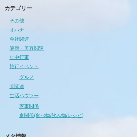
カテゴリー
その他
オハナ
会社関連
健康・美容関連
年中行事
旅行イベント
グルメ
犬関連
生活ハウツー
家事関係
食関係(食べ物/飲み物/レシピ)
メタ情報