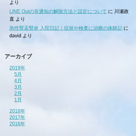
より
LINE Outの非通知の解除方法と設定について
に
川瀬政
直
より
急性腎盂腎炎 入院日記｜症状や検査に治療の体験記
に
david
より
アーカイブ
2019年
5月
4月
3月
2月
1月
2018年
2017年
2016年