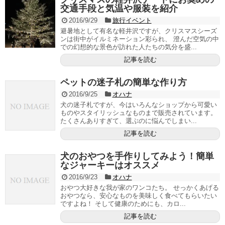
交通手段と気温や服装を紹介
2016/9/29
旅行イベント
避暑地として有名な軽井沢ですが、クリスマスシーズ
ンは街中がイルミネーション彩られ、 澄んだ空気の中
での幻想的な景色が訪れた人たちの気分を盛...
記事を読む
ペットの迷子札の簡単な作り方
2016/9/25
オハナ
犬の迷子札ですが、今はいろんなショップから可愛い
ものやスタイリッシュなものまで販売されています。
たくさんありすぎて、選ぶのに悩んでしまい...
記事を読む
犬のおやつを手作りしてみよう！簡単
なジャーキーはオススメ
2016/9/23
オハナ
おやつ大好きな我が家のワンコたち。 せっかくあげる
おやつなら、安心なものを美味しく食べてもらいたい
ですよね！ そして健康のためにも、カロ...
記事を読む