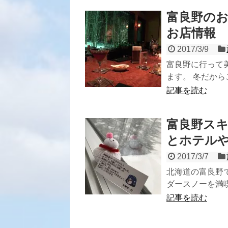
富良野の
お店情報
2017/3/9
富良野に行って
ます。 冬だから
記事を読む
富良野スキ
とホテル
2017/3/7
北海道の富良野で
ダースノーを満喫
記事を読む