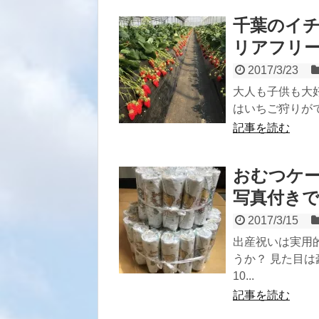
千葉のイ
リアフリ
2017/3/23
大人も子供も大
はいちご狩りがで
記事を読む
おむつケ
写真付きで
2017/3/15
出産祝いは実用
うか？ 見た目
10...
記事を読む