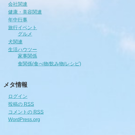
会社関連
健康・美容関連
年中行事
旅行イベント
グルメ
犬関連
生活ハウツー
家事関係
食関係(食べ物/飲み物/レシピ)
メタ情報
ログイン
投稿の
RSS
コメントの
RSS
WordPress.org