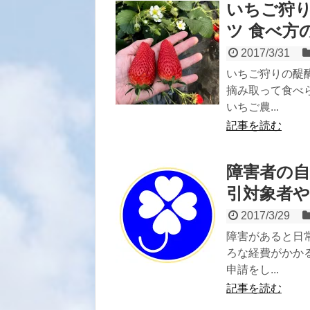
いちご狩
ツ 食べ方
2017/3/31
いちご狩りの醍
摘み取って食べ
いちご農...
記事を読む
障害者の
引対象者や
2017/3/29
障害があると日
ろな経費がかか
申請をし...
記事を読む