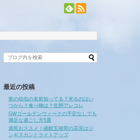
最近の投稿
蛍の幼虫の名前知ってる？光るのはい
つから？食べ物は？生態アレコレ
GWゴールデンウィークの予定なしでも
満足な過ごし方5選
道民おススメ！函館五稜郭の花見はジ
ンギスカンとライトアップ