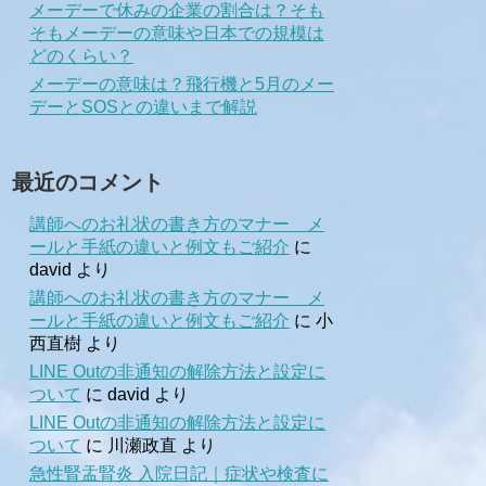
メーデーで休みの企業の割合は？そも
そもメーデーの意味や日本での規模は
どのくらい？
メーデーの意味は？飛行機と5月のメー
デーとSOSとの違いまで解説
最近のコメント
講師へのお礼状の書き方のマナー メ
ールと手紙の違いと例文もご紹介
に
david
より
講師へのお礼状の書き方のマナー メ
ールと手紙の違いと例文もご紹介
に
小
西直樹
より
LINE Outの非通知の解除方法と設定に
ついて
に
david
より
LINE Outの非通知の解除方法と設定に
ついて
に
川瀬政直
より
急性腎盂腎炎 入院日記｜症状や検査に