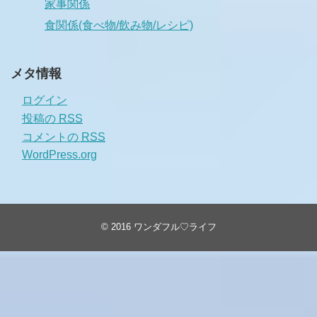
家事関係
食関係(食べ物/飲み物/レシピ)
メタ情報
ログイン
投稿の
RSS
コメントの
RSS
WordPress.org
© 2016
ワンダフル♡ライフ