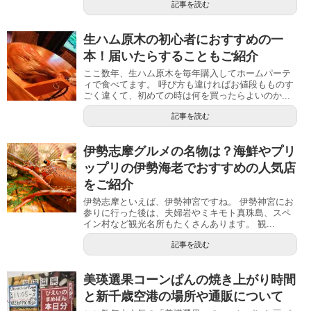
記事を読む
生ハム原木の初心者におすすめの一
本！届いたらすることもご紹介
ここ数年、生ハム原木を毎年購入してホームパーテ
ィで食べてます。 呼び方も違ければお値段もものす
ごく違くて、初めての時は何を買ったらよいのか...
記事を読む
伊勢志摩グルメの名物は？海鮮やプリ
ップリの伊勢海老でおすすめの人気店
をご紹介
伊勢志摩といえば、伊勢神宮ですね。 伊勢神宮にお
参りに行った後は、夫婦岩やミキモト真珠島、スペ
イン村など観光名所もたくさんあります。 観...
記事を読む
美瑛選果コーンぱんの焼き上がり時間
と新千歳空港の場所や通販について