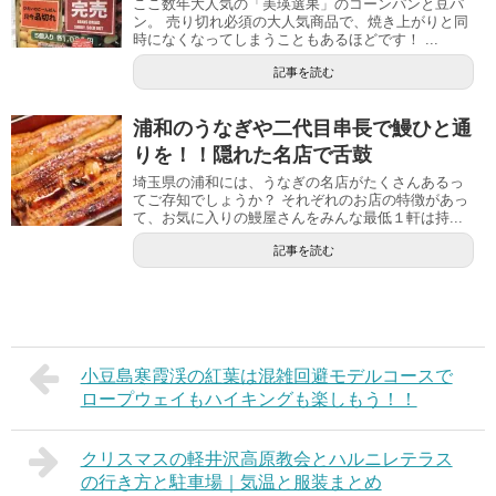
ここ数年大人気の「美瑛選果」のコーンパンと豆パ
ン。 売り切れ必須の大人気商品で、焼き上がりと同
時になくなってしまうこともあるほどです！ ...
記事を読む
浦和のうなぎや二代目串長で鰻ひと通
りを！！隠れた名店で舌鼓
埼玉県の浦和には、うなぎの名店がたくさんあるっ
てご存知でしょうか？ それぞれのお店の特徴があっ
て、お気に入りの鰻屋さんをみんな最低１軒は持...
記事を読む
小豆島寒霞渓の紅葉は混雑回避モデルコースで
ロープウェイもハイキングも楽しもう！！
クリスマスの軽井沢高原教会とハルニレテラス
の行き方と駐車場｜気温と服装まとめ