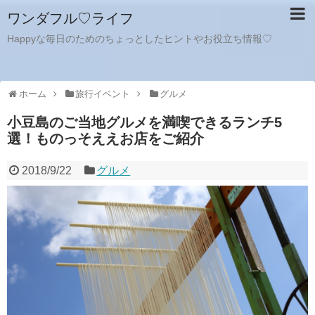
ワンダフル♡ライフ
Happyな毎日のためのちょっとしたヒントやお役立ち情報♡
ホーム
旅行イベント
グルメ
小豆島のご当地グルメを満喫できるランチ5
選！ものっそええお店をご紹介
2018/9/22
グルメ