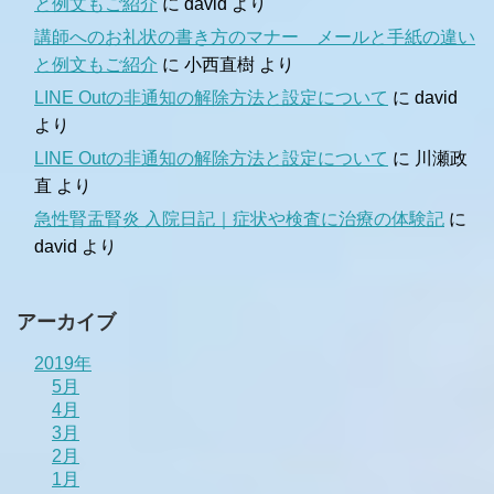
と例文もご紹介
に
david
より
講師へのお礼状の書き方のマナー メールと手紙の違い
と例文もご紹介
に
小西直樹
より
LINE Outの非通知の解除方法と設定について
に
david
より
LINE Outの非通知の解除方法と設定について
に
川瀬政
直
より
急性腎盂腎炎 入院日記｜症状や検査に治療の体験記
に
david
より
アーカイブ
2019年
5月
4月
3月
2月
1月