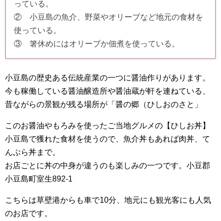
っている。
② 小豆島の魚介、野菜やオリーブなど地元の食材を
使っている。
③ 箸休めにはオリーブか佃煮を使っている。
小豆島の歴史ある伝統産業の一つに醤油作りがあります。
今も稼働している醤油醸造所や醤油蔵が軒を連ねている、
昔ながらの景観が残る場所が「醤の郷（ひしおのさと」
このお醤油やもろみを使ったご当地グルメの【ひしお丼】
小豆島で獲れた食材を使うので、魚介丼もあれば肉丼、て
んぷら丼まで。
お店ごとに丼の中身が違うのも楽しみの一つです。小豆郡
小豆島町室生892-1
こちらは草壁港からも車で10分、地元にも観光客にも人気
のお店です。