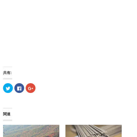
共有:
ク
F
ク
リ
a
リ
ッ
c
ッ
ク
e
ク
し
b
し
て
o
て
T
o
G
w
k
o
関連
i
で
o
t
共
g
t
有
l
e
す
e
r
る
+
で
に
で