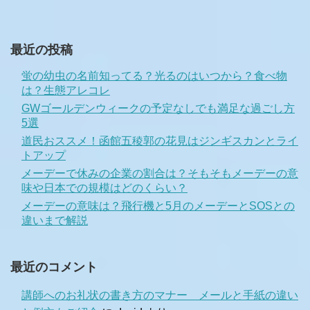
最近の投稿
蛍の幼虫の名前知ってる？光るのはいつから？食べ物
は？生態アレコレ
GWゴールデンウィークの予定なしでも満足な過ごし方
5選
道民おススメ！函館五稜郭の花見はジンギスカンとライ
トアップ
メーデーで休みの企業の割合は？そもそもメーデーの意
味や日本での規模はどのくらい？
メーデーの意味は？飛行機と5月のメーデーとSOSとの
違いまで解説
最近のコメント
講師へのお礼状の書き方のマナー メールと手紙の違い