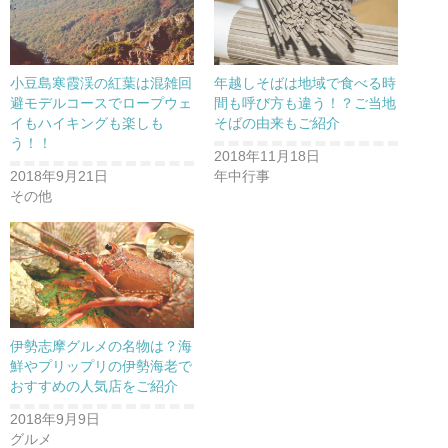
共
は
共
有
ク
有
(
リ
(
新
ッ
新
し
ク
し
い
し
い
ウ
て
ウ
小豆島寒霞渓の紅葉は混雑回
年越しそばは地域で食べる時
ィ
く
ィ
ン
だ
ン
避モデルコースでロープウェ
間も呼び方も違う！？ご当地
ド
さ
ド
イもハイキングも楽しも
そばの由来もご紹介
ウ
い
ウ
で
(
で
う！！
開
新
開
2018年11月18日
き
し
き
ま
い
ま
2018年9月21日
年中行事
す
ウ
す
)
ィ
)
その他
ン
ド
ウ
で
開
き
ま
す
)
伊勢志摩グルメの名物は？海
鮮やプリップリの伊勢海老で
おすすめの人気店をご紹介
2018年9月9日
グルメ