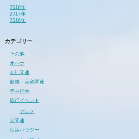
2018年
2017年
2016年
カテゴリー
その他
オハナ
会社関連
健康・美容関連
年中行事
旅行イベント
グルメ
犬関連
生活ハウツー