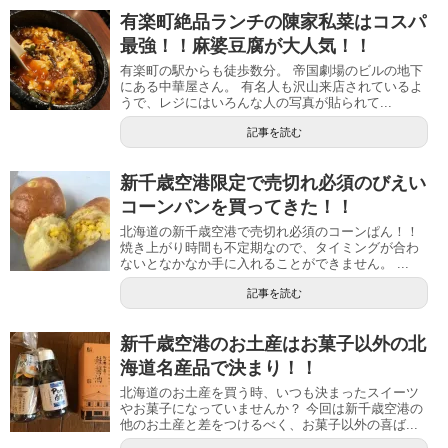
有楽町絶品ランチの陳家私菜はコスパ
最強！！麻婆豆腐が大人気！！
有楽町の駅からも徒歩数分。 帝国劇場のビルの地下
にある中華屋さん。 有名人も沢山来店されているよ
うで、レジにはいろんな人の写真が貼られて...
記事を読む
新千歳空港限定で売切れ必須のびえい
コーンパンを買ってきた！！
北海道の新千歳空港で売切れ必須のコーンぱん！！
焼き上がり時間も不定期なので、タイミングが合わ
ないとなかなか手に入れることができません。 ...
記事を読む
新千歳空港のお土産はお菓子以外の北
海道名産品で決まり！！
北海道のお土産を買う時、いつも決まったスイーツ
やお菓子になっていませんか？ 今回は新千歳空港の
他のお土産と差をつけるべく、お菓子以外の喜ば...