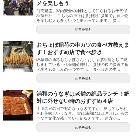
メを楽しもう
商売繁盛、家内安全の神様として知られるお千代保
稲荷神社。 こちらの神社は参拝後に参道でお買い物
を楽しむ人も多くいつも賑わっています。 参...
記事を読む
おちょぼ稲荷の串カツの食べ方教えま
す！おすすめ店で食べ歩き
岐阜県の通称おちょぼさん・おちょぼ稲荷として親
しまれている千代保稲荷神社。 参拝の後の参道の食
べ歩きも楽しみの一つですね。 食べ歩きの中...
記事を読む
浦和のうなぎは老舗の絶品ランチ！絶
対に外せない時のおすすめ４店
土用の丑の日で有名なうなぎですが、夏も冬もそれ
ぞれ美味しいうなぎ。 実は浦和には江戸時代からの
うなぎ文化が残っている街なんです。 遠方か...
記事を読む