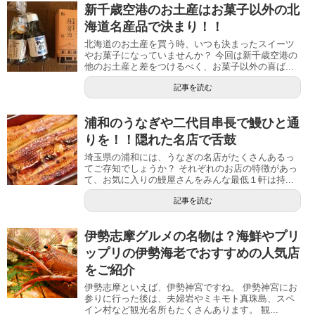
新千歳空港のお土産はお菓子以外の北
海道名産品で決まり！！
北海道のお土産を買う時、いつも決まったスイーツ
やお菓子になっていませんか？ 今回は新千歳空港の
他のお土産と差をつけるべく、お菓子以外の喜ば...
記事を読む
浦和のうなぎや二代目串長で鰻ひと通
りを！！隠れた名店で舌鼓
埼玉県の浦和には、うなぎの名店がたくさんあるっ
てご存知でしょうか？ それぞれのお店の特徴があっ
て、お気に入りの鰻屋さんをみんな最低１軒は持...
記事を読む
伊勢志摩グルメの名物は？海鮮やプリ
ップリの伊勢海老でおすすめの人気店
をご紹介
伊勢志摩といえば、伊勢神宮ですね。 伊勢神宮にお
参りに行った後は、夫婦岩やミキモト真珠島、スペ
イン村など観光名所もたくさんあります。 観...