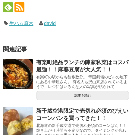
生ハム原木
david
関連記事
有楽町絶品ランチの陳家私菜はコスパ
最強！！麻婆豆腐が大人気！！
有楽町の駅からも徒歩数分。 帝国劇場のビルの地下
にある中華屋さん。 有名人も沢山来店されているよ
うで、レジにはいろんな人の写真が貼られて...
記事を読む
新千歳空港限定で売切れ必須のびえい
コーンパンを買ってきた！！
北海道の新千歳空港で売切れ必須のコーンぱん！！
焼き上がり時間も不定期なので、タイミングが合わ