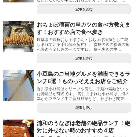
ないとなかなか手に入れることができません。 ...
記事を読む
おちょぼ稲荷の串カツの食べ方教えま
す！おすすめ店で食べ歩き
岐阜県の通称おちょぼさん・おちょぼ稲荷として親
しまれている千代保稲荷神社。 参拝の後の参道の食
べ歩きも楽しみの一つですね。 食べ歩きの中...
記事を読む
小豆島のご当地グルメを満喫できるラ
ンチ5選！ものっそええお店をご紹介
香川県小豆島はオリーブや醤油、手延べ素麺といっ
た特産品が有名です。 海に囲まれた小豆島は、海の
幸からブランド牛に新鮮野菜など、わざわざ関東...
記事を読む
浦和のうなぎは老舗の絶品ランチ！絶
対に外せない時のおすすめ４店