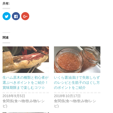
共有:
ク
F
ク
リ
a
リ
ッ
c
ッ
ク
e
ク
し
b
し
て
o
て
T
o
G
w
k
o
関連
i
で
o
t
共
g
t
有
l
e
す
e
r
る
+
で
に
で
共
は
共
有
ク
有
(
リ
(
新
ッ
新
し
ク
し
い
し
い
ウ
て
ウ
生ハム原木の種類と初心者が
いくら醤油漬けで失敗しらず
ィ
く
ィ
ン
だ
ン
選ぶべきポイントをご紹介！
のレシピと生筋子のほぐし方
ド
さ
ド
賞味期限まで楽しむコツ☆
のポイントをご紹介
ウ
い
ウ
で
(
で
開
新
開
2018年9月5日
2018年10月17日
き
し
き
ま
い
ま
食関係(食べ物/飲み物/レシ
食関係(食べ物/飲み物/レシ
す
ウ
す
)
ィ
)
ピ)
ピ)
ン
ド