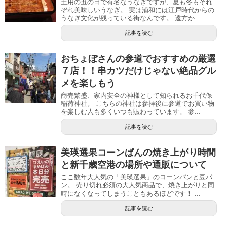
土用の丑の日で有名なうなぎですが、夏も冬もそれ
ぞれ美味しいうなぎ。 実は浦和には江戸時代からの
うなぎ文化が残っている街なんです。 遠方か...
記事を読む
おちょぼさんの参道でおすすめの厳選
７店！！串カツだけじゃない絶品グル
メを楽しもう
商売繁盛、家内安全の神様として知られるお千代保
稲荷神社。 こちらの神社は参拝後に参道でお買い物
を楽しむ人も多くいつも賑わっています。 参...
記事を読む
美瑛選果コーンぱんの焼き上がり時間
と新千歳空港の場所や通販について
ここ数年大人気の「美瑛選果」のコーンパンと豆パ
ン。 売り切れ必須の大人気商品で、焼き上がりと同
時になくなってしまうこともあるほどです！ ...
記事を読む