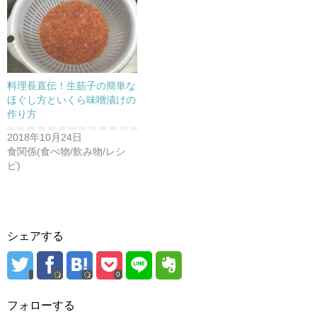
ウ
で
開
き
ま
す
)
料理長直伝！生筋子の簡単な
ほぐし方といくら味噌漬けの
作り方
2018年10月24日
食関係(食べ物/飲み物/レシ
ピ)
シェアする
0
フォローする