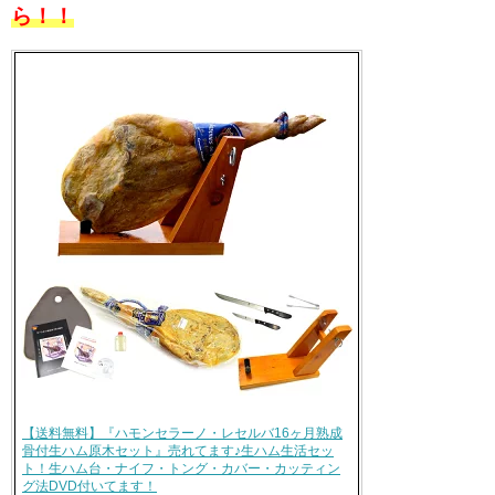
ら！！
【送料無料】『ハモンセラーノ・レセルバ16ヶ月熟成
骨付生ハム原木セット』売れてます♪生ハム生活セッ
ト！生ハム台・ナイフ・トング・カバー・カッティン
グ法DVD付いてます！