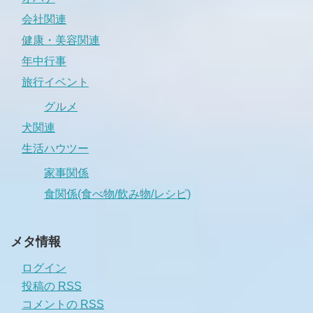
会社関連
健康・美容関連
年中行事
旅行イベント
グルメ
犬関連
生活ハウツー
家事関係
食関係(食べ物/飲み物/レシピ)
メタ情報
ログイン
投稿の
RSS
コメントの
RSS