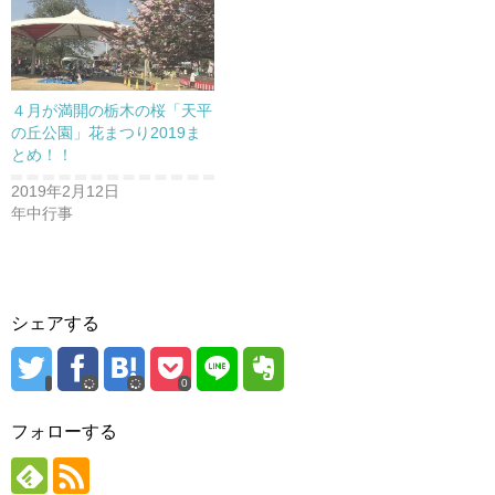
ウ
で
開
き
ま
す
)
４月が満開の栃木の桜「天平
の丘公園」花まつり2019ま
とめ！！
2019年2月12日
年中行事
シェアする
0
フォローする