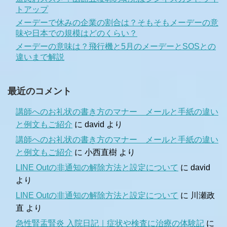
トアップ
メーデーで休みの企業の割合は？そもそもメーデーの意
味や日本での規模はどのくらい？
メーデーの意味は？飛行機と5月のメーデーとSOSとの
違いまで解説
最近のコメント
講師へのお礼状の書き方のマナー メールと手紙の違い
と例文もご紹介
に
david
より
講師へのお礼状の書き方のマナー メールと手紙の違い
と例文もご紹介
に
小西直樹
より
LINE Outの非通知の解除方法と設定について
に
david
より
LINE Outの非通知の解除方法と設定について
に
川瀬政
直
より
急性腎盂腎炎 入院日記｜症状や検査に治療の体験記
に