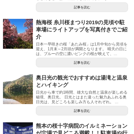
記事を読む
熱海桜 糸川桜まつり2019の見頃や駐
車場にライトアップを写真付きでご紹
介
日本一早咲きの桜「あたみ桜」は1月中旬から見頃を
迎え、1月末～2月頭が満開となります。 晴天の日に
は、ブルーの空に濃いピンクの桜が映えて、...
記事を読む
奥日光の観光でおすすめは湯滝と温泉
とハイキング
日光から車で約1時間、雄大な自然と温泉が楽しめる
秘境、奥日光。 日光とはまた違った魅力あふれる奥
日光は、見どころも楽しみ方も人それぞれ。 ...
記事を読む
熊本の桜十字病院のイルミネーション
が穴場で見どころ満載！！駐車場や行