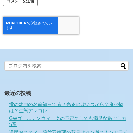
最近の投稿
蛍の幼虫の名前知ってる？光るのはいつから？食べ物
は？生態アレコレ
GWゴールデンウィークの予定なしでも満足な過ごし方
5選
道民おススメ！函館五稜郭の花見はジンギスカンとライ