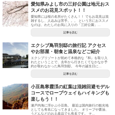
愛知県みよし市の三好公園は地元おス
スメのお花見スポット！！
愛知県には桜の名所がたくさん！！ でもお花見は混
雑するし、人込みは苦手。。。 という方におススメ
なのは、わたしのお気に入りの「三好公園」...
記事を読む
エクシブ鳥羽別邸の旅行記 アクセス
やお部屋・朝食と温泉などご紹介
エクシブリゾートが初めて本格的な『和』を取り入
れたということで、去年から行きたくてなかなか予
約が取れなかった鳥羽別邸。 今年の誕生日に...
記事を読む
小豆島寒霞渓の紅葉は混雑回避モデル
コースでロープウェイもハイキングも
楽しもう！！
瀬戸内海に浮かぶ小豆島。 最近は国内旅行の観光地
としても有名になってきました。 オリーブや醤油、
うどんなどのお土産品でも有名です。 そ...