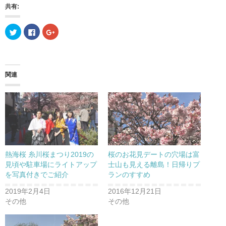
共有:
ク
F
ク
リ
a
リ
ッ
c
ッ
ク
e
ク
し
b
し
て
o
て
T
o
G
w
k
o
関連
i
で
o
t
共
g
t
有
l
e
す
e
r
る
+
で
に
で
共
は
共
有
ク
有
(
リ
(
新
ッ
新
し
ク
し
い
し
い
ウ
て
ウ
熱海桜 糸川桜まつり2019の
桜のお花見デートの穴場は富
ィ
く
ィ
ン
だ
ン
見頃や駐車場にライトアップ
士山も見える離島！日帰りプ
ド
さ
ド
を写真付きでご紹介
ランのすすめ
ウ
い
ウ
で
(
で
開
新
開
2019年2月4日
2016年12月21日
き
し
き
ま
い
ま
その他
その他
す
ウ
す
)
ィ
)
ン
ド