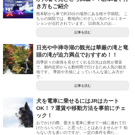
き方もご紹介
熊本駅から車で約15分の場所にある桜十字病院。 こ
ちらの病院では、敷地内にやさしい光のイルミネー
ションが点灯されています。 以前友人のお...
記事を読む
日光や中禅寺湖の観光は華厳の滝と竜
頭の滝が迫力満点でおすすめ！！
四季折々の表情を見せてくれる日光は自然が豊富
で、都内近郊からも数時間で行けるため人気の観光
地です。 季節や天候によっていろんな楽しみ方が
で...
記事を読む
犬を電車に乗せるにはJRはカート
OK！？運賃や移動方法を事前にチェ
ック！
おでかけの際、愛犬を電車に乗せて一緒に連れて行
けたらいいのに…と思ったことはありませんか？ 知
らない方も多いのですが、一定の条件を満た...