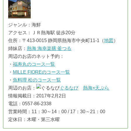
ジャンル：海鮮
アクセス：ＪＲ熱海駅 徒歩20分
住所：〒413-0015 静岡県熱海市中央町11-1（
地図
）
姉妹店：
熱海 海幸楽膳 釜つる
周辺のお店のネット予約：
・
福寿丸のコース一覧
・
MILLE FIOREのコース一覧
・
魚料理 松のコース一覧
周辺のお店：
ぐるなび
熱海×天ぷら
情報掲載日：2017年2月2日
電話：0557-86-2338
営業時間：11：30～14：00 / 17：30～21：00
定休日：木曜・第三水曜