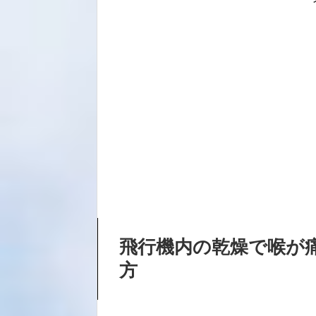
飛行機内の乾燥で喉が
方