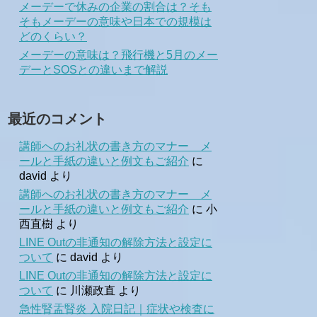
メーデーで休みの企業の割合は？そも
そもメーデーの意味や日本での規模は
どのくらい？
メーデーの意味は？飛行機と5月のメー
デーとSOSとの違いまで解説
最近のコメント
講師へのお礼状の書き方のマナー メ
ールと手紙の違いと例文もご紹介
に
david
より
講師へのお礼状の書き方のマナー メ
ールと手紙の違いと例文もご紹介
に
小
西直樹
より
LINE Outの非通知の解除方法と設定に
ついて
に
david
より
LINE Outの非通知の解除方法と設定に
ついて
に
川瀬政直
より
急性腎盂腎炎 入院日記｜症状や検査に