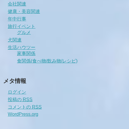
会社関連
健康・美容関連
年中行事
旅行イベント
グルメ
犬関連
生活ハウツー
家事関係
食関係(食べ物/飲み物/レシピ)
メタ情報
ログイン
投稿の
RSS
コメントの
RSS
WordPress.org