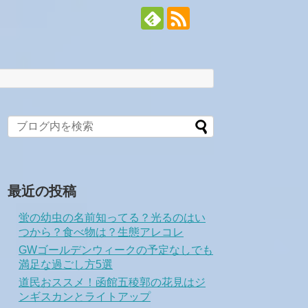
最近の投稿
蛍の幼虫の名前知ってる？光るのはい
つから？食べ物は？生態アレコレ
GWゴールデンウィークの予定なしでも
満足な過ごし方5選
道民おススメ！函館五稜郭の花見はジ
ンギスカンとライトアップ