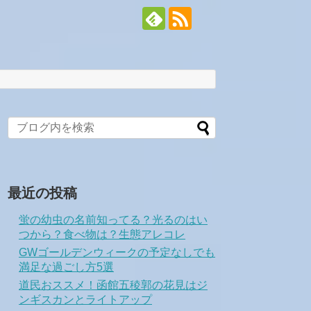
最近の投稿
蛍の幼虫の名前知ってる？光るのはい
つから？食べ物は？生態アレコレ
GWゴールデンウィークの予定なしでも
満足な過ごし方5選
道民おススメ！函館五稜郭の花見はジ
ンギスカンとライトアップ