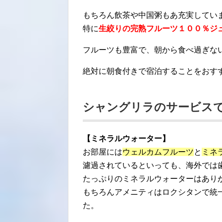
もちろん飲茶や中国粥もあ充実してい
特に
生絞りの完熟フルーツ１００％ジ
フルーツも豊富で、朝から食べ過ぎな
絶対に朝食付きで宿泊することをおす
シャングリラのサービス
【ミネラルウォーター】
お部屋には
ウェルカムフルーツ
と
ミネ
濾過されているといっても、海外では
たっぷりのミネラルウォーターはあり
もちろんアメニティはロクシタンで統
た。