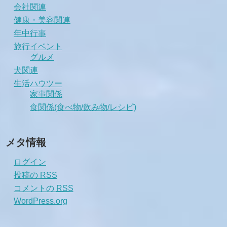
会社関連
健康・美容関連
年中行事
旅行イベント
グルメ
犬関連
生活ハウツー
家事関係
食関係(食べ物/飲み物/レシピ)
メタ情報
ログイン
投稿の
RSS
コメントの
RSS
WordPress.org