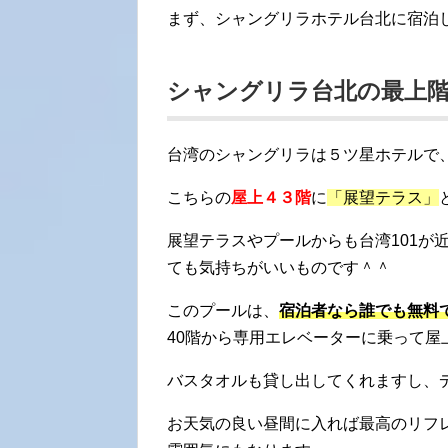
まず、シャングリラホテル台北に宿泊
シャングリラ台北の最上
台湾のシャングリラは５ツ星ホテルで
こちらの
屋上４３階
に
「展望テラス」
展望テラスやプールからも台湾101が
ても気持ちがいいものです＾＾
このプールは、
宿泊者なら誰でも無料
40階から専用エレベーターに乗って屋
バスタオルも貸し出してくれますし、
お天気の良い昼間に入れば最高のリフ