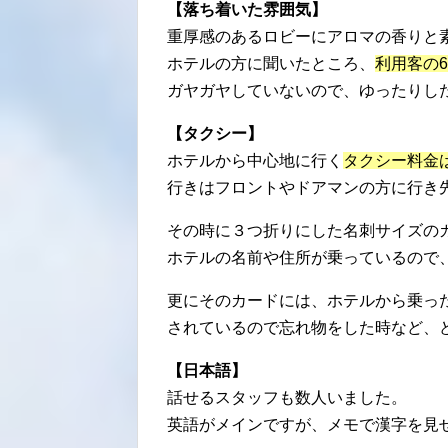
【落ち着いた雰囲気】
重厚感のあるロビーにアロマの香りと
ホテルの方に聞いたところ、
利用客の
ガヤガヤしていないので、ゆったりし
【タクシー】
ホテルから中心地に行く
タクシー料金は1
行きはフロントやドアマンの方に行き
その時に３つ折りにした名刺サイズの
ホテルの名前や住所が乗っているので
更にそのカードには、ホテルから乗っ
されているので忘れ物をした時など、
【日本語】
話せるスタッフも数人いました。
英語がメインですが、メモで漢字を見