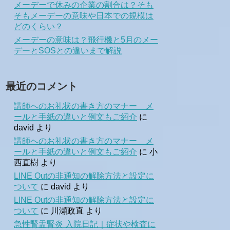
メーデーで休みの企業の割合は？そも
そもメーデーの意味や日本での規模は
どのくらい？
メーデーの意味は？飛行機と5月のメー
デーとSOSとの違いまで解説
最近のコメント
講師へのお礼状の書き方のマナー メ
ールと手紙の違いと例文もご紹介
に
david
より
講師へのお礼状の書き方のマナー メ
ールと手紙の違いと例文もご紹介
に
小
西直樹
より
LINE Outの非通知の解除方法と設定に
ついて
に
david
より
LINE Outの非通知の解除方法と設定に
ついて
に
川瀬政直
より
急性腎盂腎炎 入院日記｜症状や検査に