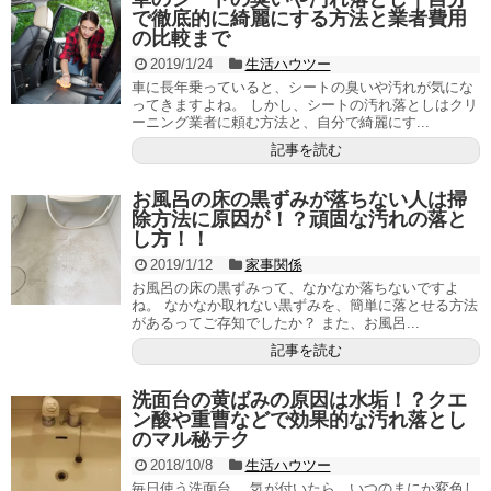
で徹底的に綺麗にする方法と業者費用
の比較まで
2019/1/24
生活ハウツー
車に長年乗っていると、シートの臭いや汚れが気にな
ってきますよね。 しかし、シートの汚れ落としはクリ
ーニング業者に頼む方法と、自分で綺麗にす...
記事を読む
お風呂の床の黒ずみが落ちない人は掃
除方法に原因が！？頑固な汚れの落と
し方！！
2019/1/12
家事関係
お風呂の床の黒ずみって、なかなか落ちないですよ
ね。 なかなか取れない黒ずみを、簡単に落とせる方法
があるってご存知でしたか？ また、お風呂...
記事を読む
洗面台の黄ばみの原因は水垢！？クエ
ン酸や重曹などで効果的な汚れ落とし
のマル秘テク
2018/10/8
生活ハウツー
毎日使う洗面台。 気が付いたら、いつのまにか変色し