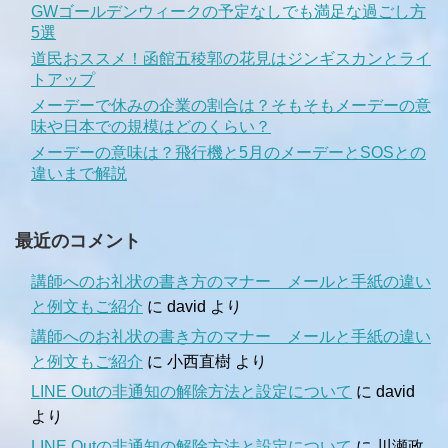
GWゴールデンウィークの予定なしでも満足な過ごし方
5選
道民おススメ！函館五稜郭の花見はジンギスカンとライ
トアップ
メーデーで休みの企業の割合は？そもそもメーデーの意
味や日本での規模はどのくらい？
メーデーの意味は？飛行機と5月のメーデーとSOSとの
違いまで解説
最近のコメント
講師へのお礼状の書き方のマナー メールと手紙の違い
と例文もご紹介
に
david
より
講師へのお礼状の書き方のマナー メールと手紙の違い
と例文もご紹介
に
小西直樹
より
LINE Outの非通知の解除方法と設定について
に
david
より
LINE Outの非通知の解除方法と設定について
に
川瀬政