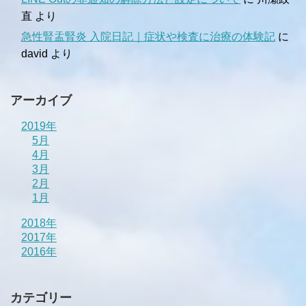
直
より
急性腎盂腎炎 入院日記｜症状や検査に治療の体験記
に
david
より
アーカイブ
2019年
5月
4月
3月
2月
1月
2018年
2017年
2016年
カテゴリー