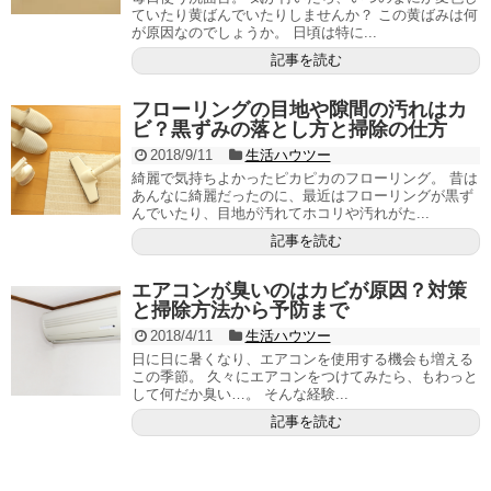
ていたり黄ばんでいたりしませんか？ この黄ばみは何
が原因なのでしょうか。 日頃は特に...
記事を読む
フローリングの目地や隙間の汚れはカ
ビ？黒ずみの落とし方と掃除の仕方
2018/9/11
生活ハウツー
綺麗で気持ちよかったピカピカのフローリング。 昔は
あんなに綺麗だったのに、最近はフローリングが黒ず
んでいたり、目地が汚れてホコリや汚れがた...
記事を読む
エアコンが臭いのはカビが原因？対策
と掃除方法から予防まで
2018/4/11
生活ハウツー
日に日に暑くなり、エアコンを使用する機会も増える
この季節。 久々にエアコンをつけてみたら、もわっと
して何だか臭い…。 そんな経験...
記事を読む