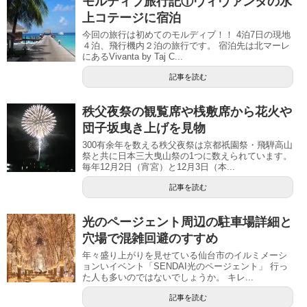
モルディブ旅行記①ヴィヴァンタの水
上コテージに宿泊
今回の旅行は初めてのモルディブ！！ 4泊7日の現地
４泊、飛行機内２泊の旅行です。 宿泊先は北マーレ
にあるVivanta by Taj C...
記事を読む
秩父夜祭の観覧席や桟敷席から花火や
団子坂曳き上げを見物
300有余年を数える秩父夜祭は京都祇園祭・飛騨高山
祭と共に日本三大曳山祭の1つに数えられています。
毎年12月2日（宵宮）と12月3日（本...
記事を読む
光のページェント周辺の駐車場詳細と
穴場で混雑回避のすすめ
年々盛り上がりを見せている仙台市のイルミメーシ
ョンいイベント「SENDAI光のページェント」 行っ
た人も多いのではないでしょうか。 キレ...
記事を読む