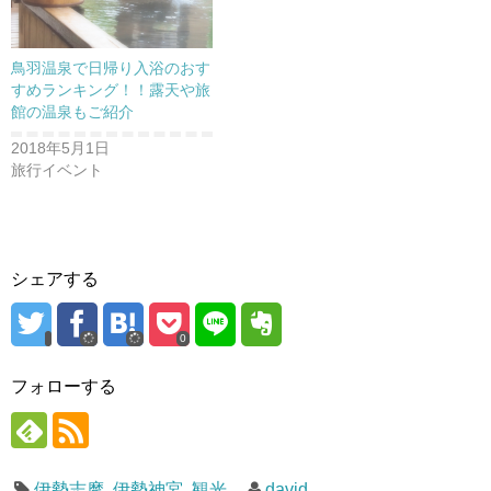
き
ま
す
)
鳥羽温泉で日帰り入浴のおす
すめランキング！！露天や旅
館の温泉もご紹介
2018年5月1日
旅行イベント
シェアする
0
フォローする
伊勢志摩
,
伊勢神宮
,
観光
david