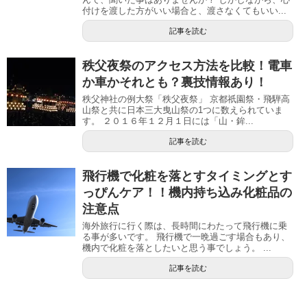
付けを渡した方がいい場合と、渡さなくてもいい...
記事を読む
秩父夜祭のアクセス方法を比較！電車
か車かそれとも？裏技情報あり！
秩父神社の例大祭「秩父夜祭」 京都祇園祭・飛騨高
山祭と共に日本三大曳山祭の1つに数えられていま
す。 ２０１６年１２月１日には「山・鉾...
記事を読む
飛行機で化粧を落とすタイミングとす
っぴんケア！！機内持ち込み化粧品の
注意点
海外旅行に行く際は、長時間にわたって飛行機に乗
る事が多いです。 飛行機で一晩過ごす場合もあり、
機内で化粧を落としたいと思う事でしょう。 ...
記事を読む