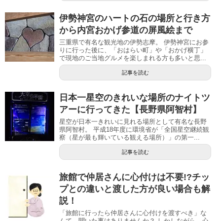
伊勢神宮のハートの石の場所と行き方
から内宮おかげ参道の屏風絵まで
三重県で有名な観光地の伊勢志摩。 伊勢神宮にお参
りに行った後に、「おはらい町」や「おかげ横丁」
で現地のご当地グルメを楽しまれる方も多いと思...
記事を読む
日本一星空のきれいな場所のナイトツ
アーに行ってきた【長野県阿智村】
星空が日本一きれいに見れる場所として有名な長野
県阿智村。 平成18年度に環境省が「全国星空継続観
察（星が最も輝いている観える場所）」の第一...
記事を読む
旅館で仲居さんに心付けは不要!?チッ
プとの違いと渡した方が良い場合も解
説！
「旅館に行ったら仲居さんに心付けを渡すべき」な
んて、聞いた事はありませんか？ しかしながら、心