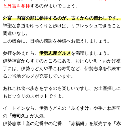
と外宮を参拝
するのがよいでしょう。
外宮→内宮の順に参拝するのが、古くからの習わしです。
神聖な参道をゆっくりと歩けば、リフレッシュできること
間違いなし。
この機会に、日頃の感謝を神様へお伝えしましょう。
参拝を終えたら、
伊勢志摩グルメ
を満喫しましょう。
伊勢神宮からすぐのところにある、おはらい町・おかげ横
丁には、伊勢うどんや手こね寿司など、伊勢志摩を代表す
るご当地グルメが充実しています。
あれこれ食べ歩きをするのも楽しいですし、お土産探しに
もピッタリのスポットですよ。
イートインなら、伊勢うどんの
「ふくすけ」
や手こね寿司
の
「寿司久」
が人気。
伊勢志摩土産の定番中の定番、「赤福餅」を販売する
「赤