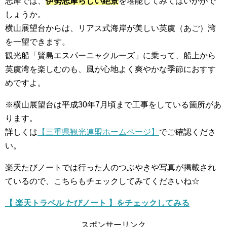
志摩では、
伊勢志摩らしい絶景
を堪能してみてはいかがで
しょうか。
横山展望台からは、リアス式海岸が美しい英虞（あご）湾
を一望できます。
観光船「賢島エスパーニャクルーズ」に乗って、船上から
英虞湾を楽しむのも、風が心地よく爽やかな季節におすす
めですよ。
※横山展望台は平成30年7月頃まで工事をしている箇所があ
ります。
詳しくは
【三重県観光連盟ホームページ】
でご確認くださ
い。
楽天たびノートでは行った人のつぶやきや写真が掲載され
ているので、こちらもチェックしてみてくださいね☆
【 楽天トラベル たびノート 】をチェックしてみる
スポンサーリンク