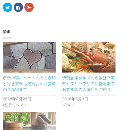
ク
F
ク
リ
a
リ
ッ
c
ッ
ク
e
ク
し
b
し
て
o
て
T
o
G
w
k
o
関連
i
で
o
t
共
g
t
有
l
e
す
e
r
る
+
で
に
で
共
は
共
有
ク
有
(
リ
(
新
ッ
新
し
ク
し
い
し
い
ウ
て
ウ
伊勢神宮のハートの石の場所
伊勢志摩グルメの名物は？海
ィ
く
ィ
ン
だ
ン
と行き方から内宮おかげ参道
鮮やプリップリの伊勢海老で
ド
さ
ド
の屏風絵まで
おすすめの人気店をご紹介
ウ
い
ウ
で
(
で
開
新
開
2018年8月23日
2018年9月9日
き
し
き
ま
い
ま
旅行イベント
グルメ
す
ウ
す
)
ィ
)
ン
ド
ウ
で
開