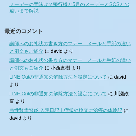
メーデーの意味は？飛行機と5月のメーデーとSOSとの
違いまで解説
最近のコメント
講師へのお礼状の書き方のマナー メールと手紙の違い
と例文もご紹介
に
david
より
講師へのお礼状の書き方のマナー メールと手紙の違い
と例文もご紹介
に
小西直樹
より
LINE Outの非通知の解除方法と設定について
に
david
より
LINE Outの非通知の解除方法と設定について
に
川瀬政
直
より
急性腎盂腎炎 入院日記｜症状や検査に治療の体験記
に
david
より