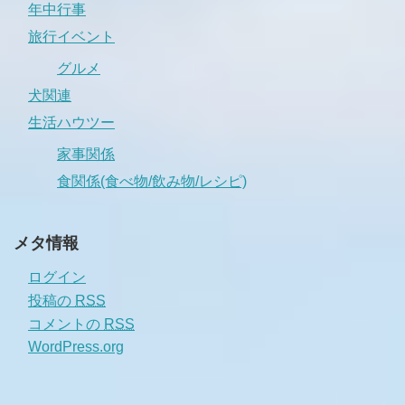
年中行事
旅行イベント
グルメ
犬関連
生活ハウツー
家事関係
食関係(食べ物/飲み物/レシピ)
メタ情報
ログイン
投稿の
RSS
コメントの
RSS
WordPress.org