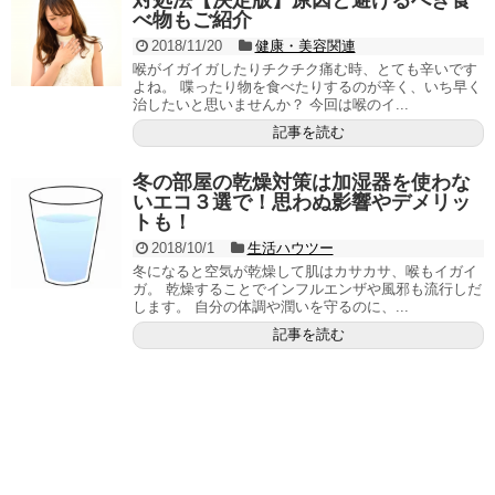
対処法【決定版】原因と避けるべき食
べ物もご紹介
2018/11/20
健康・美容関連
喉がイガイガしたりチクチク痛む時、とても辛いです
よね。 喋ったり物を食べたりするのが辛く、いち早く
治したいと思いませんか？ 今回は喉のイ...
記事を読む
冬の部屋の乾燥対策は加湿器を使わな
いエコ３選で！思わぬ影響やデメリッ
トも！
2018/10/1
生活ハウツー
冬になると空気が乾燥して肌はカサカサ、喉もイガイ
ガ。 乾燥することでインフルエンザや風邪も流行しだ
します。 自分の体調や潤いを守るのに、...
記事を読む