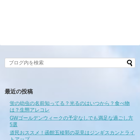
最近の投稿
蛍の幼虫の名前知ってる？光るのはいつから？食べ物
は？生態アレコレ
GWゴールデンウィークの予定なしでも満足な過ごし方
5選
道民おススメ！函館五稜郭の花見はジンギスカンとライ
トアップ