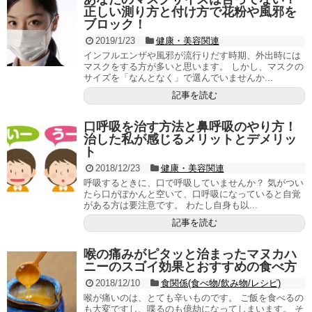
正しい測り方と付け方で花粉や風邪を
ブロック！
2019/1/23
健康・美容関連
インフルエンザや風邪が流行りだす時期、外出時には
マスクをする方が多いと思います。 しかし、マスクの
サイズを「なんとなく」で選んでいませんか...
記事を読む
口呼吸を治す方法と鼻呼吸のやり方！
治した私が感じるメリットとデメリッ
ト
2018/12/23
健康・美容関連
呼吸するときに、口で呼吸していませんか？ 気がつい
たら口がぽかんと空いて、口呼吸になっていると自覚
がある方は要注意です。 わたし自身も以...
記事を読む
喉の痛みがピタッと治まったマヌカハ
ニーのスゴイ効果とおすすめの食べ方
2018/12/10
食関係(食べ物/飲み物/レシピ)
喉が痛いのは、とても辛いものです。 ご飯を食べるの
も大変ですし、喋るのも億劫になってしまいます。 そ