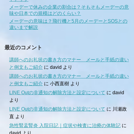
メーデーで休みの企業の割合は？そもそもメーデーの意
味や日本での規模はどのくらい？
メーデーの意味は？飛行機と5月のメーデーとSOSとの
違いまで解説
最近のコメント
講師へのお礼状の書き方のマナー メールと手紙の違い
と例文もご紹介
に
david
より
講師へのお礼状の書き方のマナー メールと手紙の違い
と例文もご紹介
に
小西直樹
より
LINE Outの非通知の解除方法と設定について
に
david
より
LINE Outの非通知の解除方法と設定について
に
川瀬政
直
より
急性腎盂腎炎 入院日記｜症状や検査に治療の体験記
に
david
より