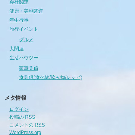
会社関連
健康・美容関連
年中行事
旅行イベント
グルメ
犬関連
生活ハウツー
家事関係
食関係(食べ物/飲み物/レシピ)
メタ情報
ログイン
投稿の
RSS
コメントの
RSS
WordPress.org