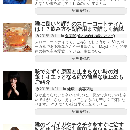
んな辛い喉を助けてくれるのが、マヌカ...
記事を読む
喉に良いと評判のスローコートティと
は！？飲み方や副作用まで詳しく解説
2018/12/1
食関係(食べ物/飲み物/レシピ)
スローコートティって、ご存知でしょうか？ B'zのボ
ーカルである稲葉さんや平井堅さん、MayJさんなど美
声の持ち主も愛飲している、喉に良い...
記事を読む
咳でえずく原因と止まらない時の対
策！オエッとなる前の簡単な咳止めも
ご紹介
2018/11/21
健康・美容関連
咳が止まらないと辛いですよね。 息ができないのも辛
いですが、さらにえずいてしまうのも苦しくて嫌にな
ります。 そんな辛い咳は早く止めたいと...
記事を読む
喉のイガイガやチクチクをすぐに治す