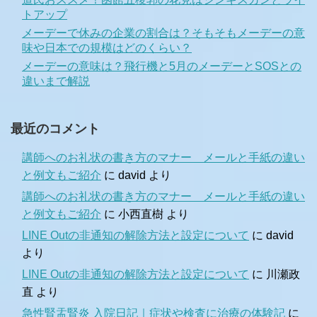
トアップ
メーデーで休みの企業の割合は？そもそもメーデーの意
味や日本での規模はどのくらい？
メーデーの意味は？飛行機と5月のメーデーとSOSとの
違いまで解説
最近のコメント
講師へのお礼状の書き方のマナー メールと手紙の違い
と例文もご紹介
に
david
より
講師へのお礼状の書き方のマナー メールと手紙の違い
と例文もご紹介
に
小西直樹
より
LINE Outの非通知の解除方法と設定について
に
david
より
LINE Outの非通知の解除方法と設定について
に
川瀬政
直
より
急性腎盂腎炎 入院日記｜症状や検査に治療の体験記
に