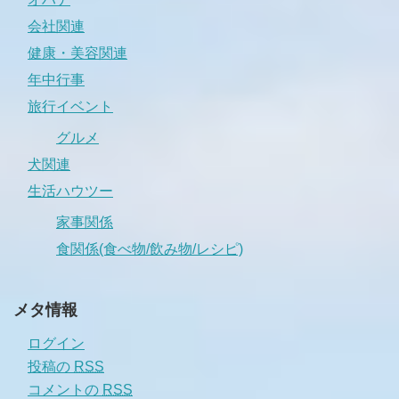
会社関連
健康・美容関連
年中行事
旅行イベント
グルメ
犬関連
生活ハウツー
家事関係
食関係(食べ物/飲み物/レシピ)
メタ情報
ログイン
投稿の
RSS
コメントの
RSS