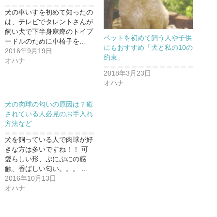
有
ク
有
(
リ
(
犬の車いすを初めて知ったの
新
ッ
新
は、テレビでタレントさんが
し
ク
し
い
し
い
飼い犬で下半身麻痺のトイプ
ウ
て
ウ
ペットを初めて飼う人や子供
ィ
く
ィ
ードルのために車椅子を…
ン
だ
ン
にもおすすめ「犬と私の10の
2016年9月19日
ド
さ
ド
約束」
ウ
い
ウ
オハナ
で
(
で
開
新
開
2018年3月23日
き
し
き
ま
い
ま
オハナ
す
ウ
す
)
ィ
)
ン
ド
犬の肉球の匂いの原因は？癒
ウ
されている人必見のお手入れ
で
開
方法など
き
ま
す
犬を飼っている人で肉球が好
)
きな方は多いですね！！ 可
愛らしい形、ぷにぷにの感
触、香ばしい匂い。。。 …
2016年10月13日
オハナ