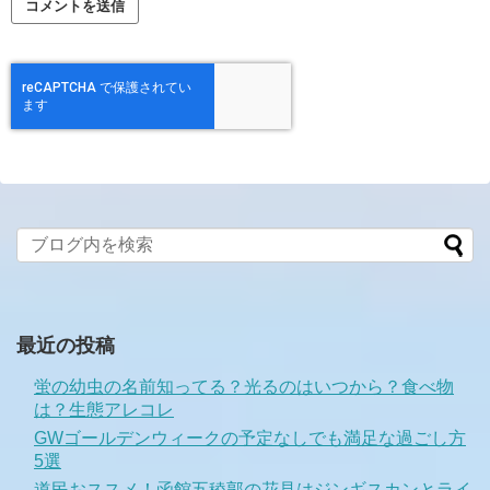
最近の投稿
蛍の幼虫の名前知ってる？光るのはいつから？食べ物
は？生態アレコレ
GWゴールデンウィークの予定なしでも満足な過ごし方
5選
道民おススメ！函館五稜郭の花見はジンギスカンとライ