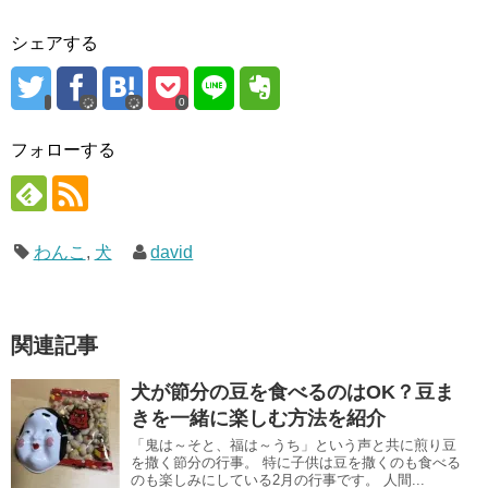
シェアする
0
フォローする
わんこ
,
犬
david
関連記事
犬が節分の豆を食べるのはOK？豆ま
きを一緒に楽しむ方法を紹介
「鬼は～そと、福は～うち」という声と共に煎り豆
を撒く節分の行事。 特に子供は豆を撒くのも食べる
のも楽しみにしている2月の行事です。 人間...