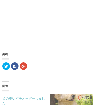
共有:
ク
F
ク
リ
a
リ
ッ
c
ッ
ク
e
ク
し
b
し
て
o
て
T
o
G
w
k
o
関連
i
で
o
t
共
g
t
有
l
e
す
e
犬の車いすをオーダーしまし
r
る
+
で
に
で
た
共
は
共