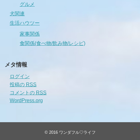
グルメ
犬関連
生活ハウツー
家事関係
食関係(食べ物/飲み物/レシピ)
メタ情報
ログイン
投稿の
RSS
コメントの
RSS
WordPress.org
© 2016
ワンダフル♡ライフ