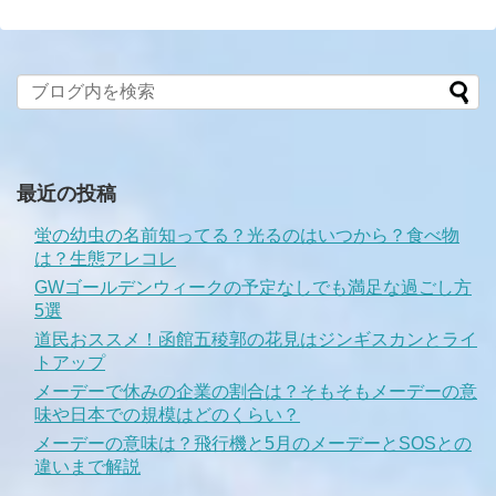
最近の投稿
蛍の幼虫の名前知ってる？光るのはいつから？食べ物
は？生態アレコレ
GWゴールデンウィークの予定なしでも満足な過ごし方
5選
道民おススメ！函館五稜郭の花見はジンギスカンとライ
トアップ
メーデーで休みの企業の割合は？そもそもメーデーの意
味や日本での規模はどのくらい？
メーデーの意味は？飛行機と5月のメーデーとSOSとの
違いまで解説