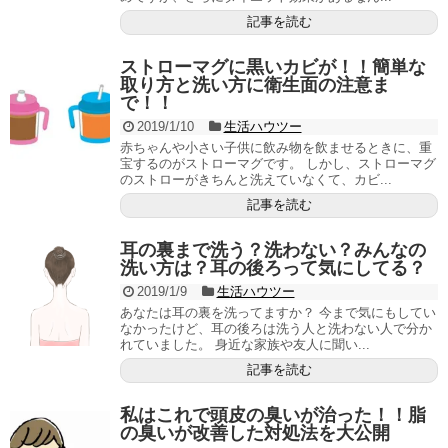
記事を読む
ストローマグに黒いカビが！！簡単な
取り方と洗い方に衛生面の注意ま
で！！
2019/1/10
生活ハウツー
赤ちゃんや小さい子供に飲み物を飲ませるときに、重
宝するのがストローマグです。 しかし、ストローマグ
のストローがきちんと洗えていなくて、カビ...
記事を読む
耳の裏まで洗う？洗わない？みんなの
洗い方は？耳の後ろって気にしてる？
2019/1/9
生活ハウツー
あなたは耳の裏を洗ってますか？ 今まで気にもしてい
なかったけど、耳の後ろは洗う人と洗わない人で分か
れていました。 身近な家族や友人に聞い...
記事を読む
私はこれで頭皮の臭いが治った！！脂
の臭いが改善した対処法を大公開