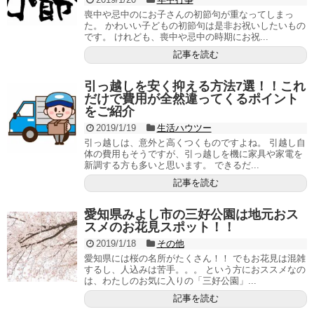
喪中や忌中のにお子さんの初節句が重なってしまっ
た。 かわいい子どもの初節句は是非お祝いしたいもの
です。 けれども、喪中や忌中の時期にお祝...
記事を読む
引っ越しを安く抑える方法7選！！これ
だけで費用が全然違ってくるポイント
をご紹介
2019/1/19
生活ハウツー
引っ越しは、意外と高くつくものですよね。 引越し自
体の費用もそうですが、引っ越しを機に家具や家電を
新調する方も多いと思います。 できるだ...
記事を読む
愛知県みよし市の三好公園は地元おス
スメのお花見スポット！！
2019/1/18
その他
愛知県には桜の名所がたくさん！！ でもお花見は混雑
するし、人込みは苦手。。。 という方におススメなの
は、わたしのお気に入りの「三好公園」...
記事を読む