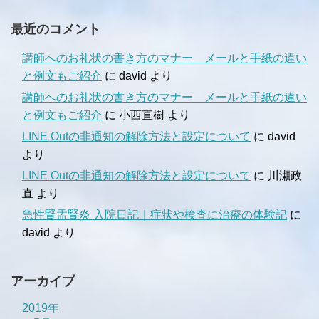
最近のコメント
講師へのお礼状の書き方のマナー メールと手紙の違い
と例文もご紹介
に
david
より
講師へのお礼状の書き方のマナー メールと手紙の違い
と例文もご紹介
に
小西直樹
より
LINE Outの非通知の解除方法と設定について
に
david
より
LINE Outの非通知の解除方法と設定について
に
川瀬政
直
より
急性腎盂腎炎 入院日記｜症状や検査に治療の体験記
に
david
より
アーカイブ
2019年