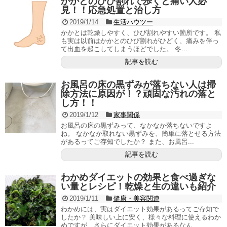
かかとのひび割れで歩くと痛い人必
見！！応急処置と治し方
2019/1/14
生活ハウツー
かかとは乾燥しやすく、ひび割れやすい箇所です。 私
も実は以前はかかとのひび割れがひどく、痛みを伴っ
て出血を起こしてしまうほどでした。 冬...
記事を読む
お風呂の床の黒ずみが落ちない人は掃
除方法に原因が！？頑固な汚れの落と
し方！！
2019/1/12
家事関係
お風呂の床の黒ずみって、なかなか落ちないですよ
ね。 なかなか取れない黒ずみを、簡単に落とせる方法
があるってご存知でしたか？ また、お風呂...
記事を読む
わかめダイエットの効果と食べ過ぎな
い量とレシピ！乾燥と生の違いも紹介
2019/1/11
健康・美容関連
わかめには、実はダイエット効果があるってご存知で
したか？ 美味しい上に安く、様々な料理に使えるわか
めですが、さらにダイエット効果があるなん...