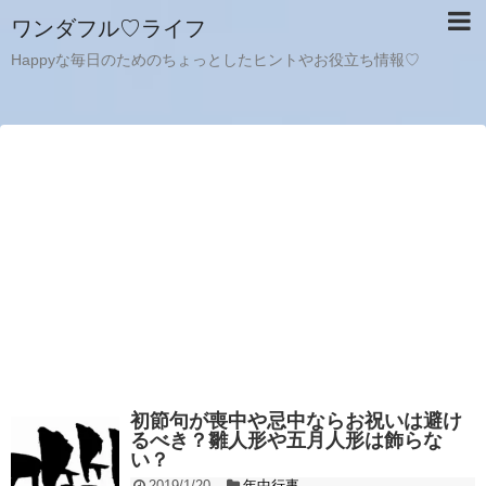
ワンダフル♡ライフ
Happyな毎日のためのちょっとしたヒントやお役立ち情報♡
初節句が喪中や忌中ならお祝いは避け
るべき？雛人形や五月人形は飾らな
い？
2019/1/20
年中行事