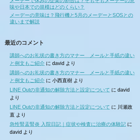
メーデーで休みの企業の割合は？そもそもメーデーの意
味や日本での規模はどのくらい？
メーデーの意味は？飛行機と5月のメーデーとSOSとの
違いまで解説
最近のコメント
講師へのお礼状の書き方のマナー メールと手紙の違い
と例文もご紹介
に
david
より
講師へのお礼状の書き方のマナー メールと手紙の違い
と例文もご紹介
に
小西直樹
より
LINE Outの非通知の解除方法と設定について
に
david
より
LINE Outの非通知の解除方法と設定について
に
川瀬政
直
より
急性腎盂腎炎 入院日記｜症状や検査に治療の体験記
に
david
より