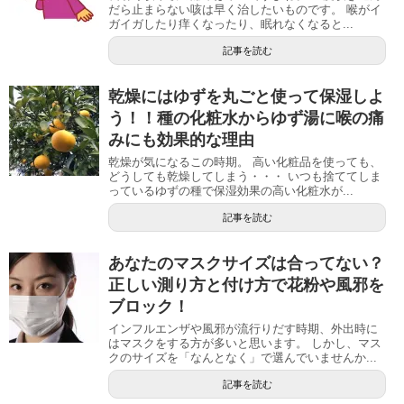
だら止まらない咳は早く治したいものです。 喉がイ
ガイガしたり痒くなったり、眠れなくなると...
記事を読む
乾燥にはゆずを丸ごと使って保湿しよ
う！！種の化粧水からゆず湯に喉の痛
みにも効果的な理由
乾燥が気になるこの時期。 高い化粧品を使っても、
どうしても乾燥してしまう・・・ いつも捨ててしま
っているゆずの種で保湿効果の高い化粧水が...
記事を読む
あなたのマスクサイズは合ってない？
正しい測り方と付け方で花粉や風邪を
ブロック！
インフルエンザや風邪が流行りだす時期、外出時に
はマスクをする方が多いと思います。 しかし、マス
クのサイズを「なんとなく」で選んでいませんか...
記事を読む