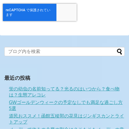
最近の投稿
蛍の幼虫の名前知ってる？光るのはいつから？食べ物
は？生態アレコレ
GWゴールデンウィークの予定なしでも満足な過ごし方
5選
道民おススメ！函館五稜郭の花見はジンギスカンとライ
トアップ