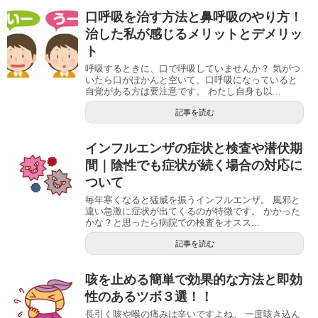
口呼吸を治す方法と鼻呼吸のやり方！
治した私が感じるメリットとデメリッ
ト
呼吸するときに、口で呼吸していませんか？ 気がつ
いたら口がぽかんと空いて、口呼吸になっていると
自覚がある方は要注意です。 わたし自身も以...
記事を読む
インフルエンザの症状と検査や潜伏期
間｜陰性でも症状が続く場合の対応に
ついて
毎年寒くなると猛威を振うインフルエンザ。 風邪と
違い急激に症状が出てくるのが特徴です。 かかった
かな？と思ったら病院での検査をオスス...
記事を読む
咳を止める簡単で効果的な方法と即効
性のあるツボ３選！！
長引く咳や喉の痛みは辛いですよね。 一度咳き込ん