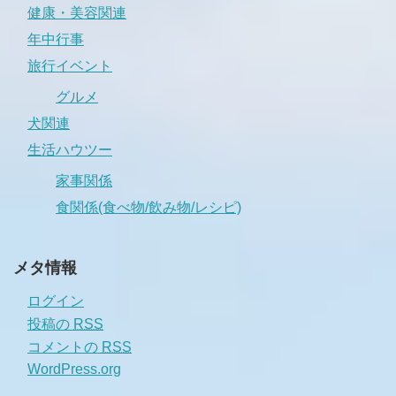
健康・美容関連
年中行事
旅行イベント
グルメ
犬関連
生活ハウツー
家事関係
食関係(食べ物/飲み物/レシピ)
メタ情報
ログイン
投稿の
RSS
コメントの
RSS
WordPress.org