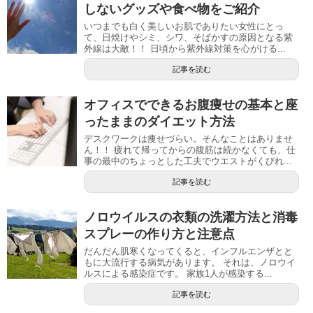
しないグッズや食べ物をご紹介
いつまでも白く美しいお肌でありたい女性にとっ
て、日焼けやシミ、シワ、そばかすの原因となる紫
外線は大敵！！ 日頃から紫外線対策を心がける...
記事を読む
オフィスでできるお腹痩せの基本と座
ったままのダイエット方法
デスクワークは痩せづらい。そんなことはありませ
ん！！ 疲れて帰ってからの腹筋は続かなくても、仕
事の最中のちょっとした工夫でウエストがくびれ...
記事を読む
ノロウイルスの衣類の洗濯方法と消毒
スプレーの作り方と注意点
だんだん肌寒くなってくると、インフルエンザとと
もに大流行する病気があります。 それは、ノロウイ
ルスによる感染症です。 家族1人が感染する...
記事を読む