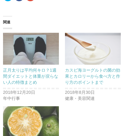
ッ
c
ッ
ク
e
ク
し
b
し
て
o
て
T
o
G
w
k
o
関連
i
で
o
t
共
g
t
有
l
e
す
e
r
る
+
で
に
で
共
は
共
有
ク
有
(
リ
(
新
ッ
新
し
ク
し
い
し
い
ウ
て
ウ
正月太りは平均何キロ？1週
カスピ海ヨーグルトの菌の効
ィ
く
ィ
ン
だ
ン
間ダイエットと体重が戻らな
果とカロリーから食べ方と作
ド
さ
ド
い人の特徴まとめ
り方のポイントまで
ウ
い
ウ
で
(
で
開
新
開
2018年12月20日
2018年8月30日
き
し
き
ま
い
ま
年中行事
健康・美容関連
す
ウ
す
)
ィ
)
ン
ド
ウ
で
開
き
ま
す