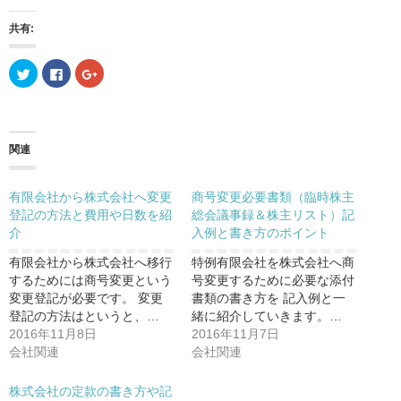
共有:
ク
F
ク
リ
a
リ
ッ
c
ッ
ク
e
ク
し
b
し
て
o
て
T
o
G
w
k
o
関連
i
で
o
t
共
g
t
有
l
e
す
e
有限会社から株式会社へ変更
商号変更必要書類（臨時株主
r
る
+
で
に
で
登記の方法と費用や日数を紹
総会議事録＆株主リスト）記
共
は
共
有
ク
有
介
入例と書き方のポイント
(
リ
(
新
ッ
新
有限会社から株式会社へ移行
特例有限会社を株式会社へ商
し
ク
し
い
し
い
するためには商号変更という
号変更するために必要な添付
ウ
て
ウ
ィ
く
ィ
変更登記が必要です。 変更
書類の書き方を 記入例と一
ン
だ
ン
登記の方法はというと、…
緒に紹介していきます。…
ド
さ
ド
ウ
い
ウ
2016年11月8日
2016年11月7日
で
(
で
開
新
開
会社関連
会社関連
き
し
き
ま
い
ま
す
ウ
す
株式会社の定款の書き方や記
)
ィ
)