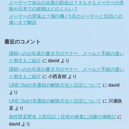
メーデーで休みの企業の割合は？そもそもメーデーの意
味や日本での規模はどのくらい？
メーデーの意味は？飛行機と5月のメーデーとSOSとの
違いまで解説
最近のコメント
講師へのお礼状の書き方のマナー メールと手紙の違い
と例文もご紹介
に
david
より
講師へのお礼状の書き方のマナー メールと手紙の違い
と例文もご紹介
に
小西直樹
より
LINE Outの非通知の解除方法と設定について
に
david
より
LINE Outの非通知の解除方法と設定について
に
川瀬政
直
より
急性腎盂腎炎 入院日記｜症状や検査に治療の体験記
に
david
より