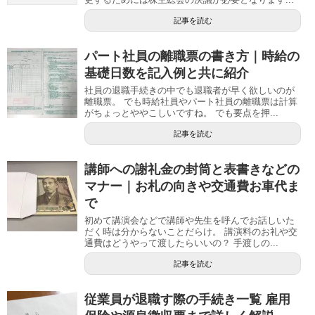
記事を読む
パート社員の離職票の書き方｜時給の
基礎日数を記入例と共に紹介
社員の退職手続きの中でも退職者が早く欲しいのが
離職票。 でも時給社員やパート社員の離職票は計算
がちょっとややこしいですね。 でも要点を押...
記事を読む
講師への謝礼金の封筒と表書きなどの
マナー｜お札の向きや交通費お車代ま
で
初めて講演会などで講師や先生を呼んでお話しいた
だく時は分からないことだらけ。 講演料のお礼や交
通費はどうやって渡したらいいの？ 手渡しの...
記事を読む
従業員が退職す際の手続き一覧 雇用