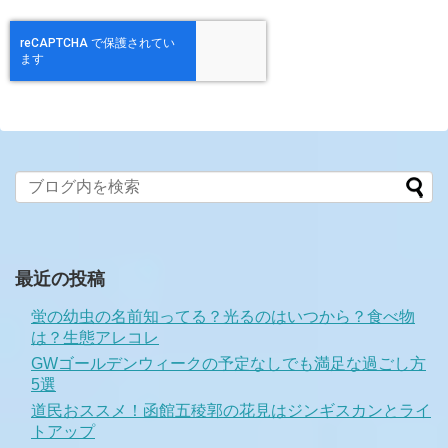
最近の投稿
蛍の幼虫の名前知ってる？光るのはいつから？食べ物
は？生態アレコレ
GWゴールデンウィークの予定なしでも満足な過ごし方
5選
道民おススメ！函館五稜郭の花見はジンギスカンとライ
トアップ