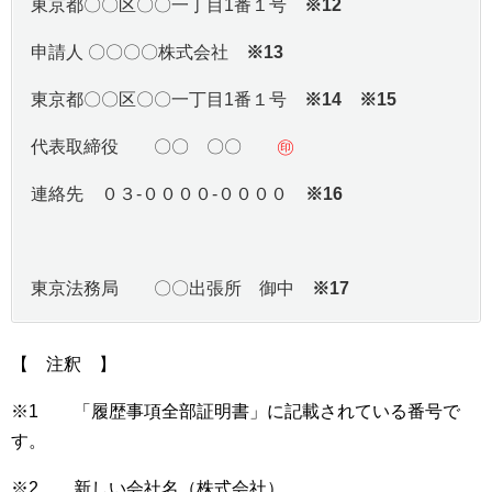
東京都〇〇区〇〇一丁目1番１号
※12
申請人 〇〇〇〇株式会社
※13
東京都〇〇区〇〇一丁目1番１号
※14 ※15
代表取締役 〇〇 〇〇
㊞
連絡先 ０３-００００-００００
※16
東京法務局 〇〇出張所 御中
※17
【 注釈 】
※1 「履歴事項全部証明書」に記載されている番号で
す。
※2 新しい会社名（株式会社）