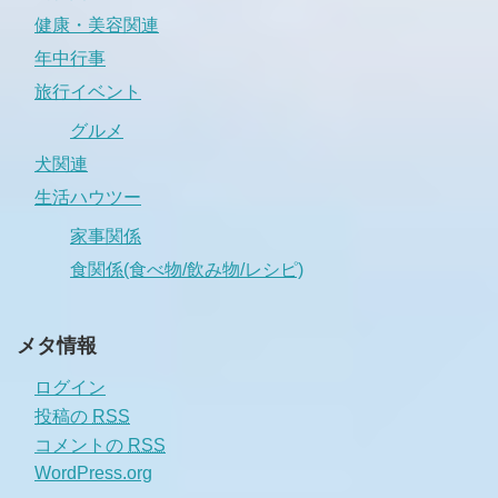
健康・美容関連
年中行事
旅行イベント
グルメ
犬関連
生活ハウツー
家事関係
食関係(食べ物/飲み物/レシピ)
メタ情報
ログイン
投稿の
RSS
コメントの
RSS
WordPress.org