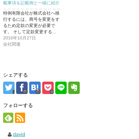
ン
載事項を記載例と一緒に紹介
ド
ウ
で
特例有限会社が株式会社へ移
開
行するには、商号を変更をす
き
ま
るため定款の変更が必要で
す
)
す。 そして定款変更する…
2016年10月27日
会社関連
シェアする
0
フォローする
david