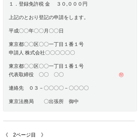
１．登録免許税 金 ３０,０００円
上記のとおり登記の申請をします。
平成〇〇年〇〇月〇〇日
東京都〇〇区〇〇一丁目１番１号
申請人 株式会社〇〇〇〇〇〇
東京都〇〇区〇〇一丁目１番１号
代表取締役 〇〇 〇〇
㊞
連絡先 ０３－〇〇〇〇－〇〇〇〇
東京法務局 〇出張所 御中
《 2ページ目 》