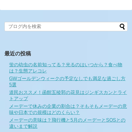
最近の投稿
蛍の幼虫の名前知ってる？光るのはいつから？食べ物
は？生態アレコレ
GWゴールデンウィークの予定なしでも満足な過ごし方
5選
道民おススメ！函館五稜郭の花見はジンギスカンとライ
トアップ
メーデーで休みの企業の割合は？そもそもメーデーの意
味や日本での規模はどのくらい？
メーデーの意味は？飛行機と5月のメーデーとSOSとの
違いまで解説