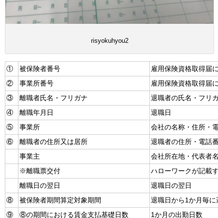
risyokuhyou2
①
被保険者番号
雇用保険資格取得届
②
事業所番号
雇用保険資格取得届
③
離職者氏名・フリガナ
退職者の氏名・フリ
④
離職年月日
退職日
⑤
事業所
会社の名称・住所・
⑥
離職者の住所又は居所
退職者の住所・電話
事業主
会社所在地・代表者
※離職票交付
ハローワークが記載
離職日の翌日
退職日の翌日
⑧
被保険者期間算定対象期間
退職日から1か月毎に
⑨
⑧の期間における賃金支払基礎日数
1か月の出勤日数