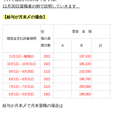
11月30日退職者の例で説明していきます。
【給与が月末〆の場合】
⑫賃 金 額
⑪
⑩賃金支払対象期間
⑩の基
礎日数
A
B
計
11月1日～離職日
20日
197,410
10月1日～10月31日
19日
186,220
9月1日～9月30日
21日
210,330
8月1日～8月31日
20日
196,760
7月1日～7月31日
21日
200,800
6月1日～6月30日
19日
199,950
給与が月末〆で月末退職の場合は