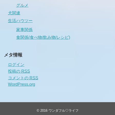
グルメ
犬関連
生活ハウツー
家事関係
食関係(食べ物/飲み物/レシピ)
メタ情報
ログイン
投稿の
RSS
コメントの
RSS
WordPress.org
© 2016
ワンダフル♡ライフ