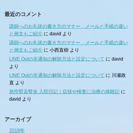
最近のコメント
講師へのお礼状の書き方のマナー メールと手紙の違い
と例文もご紹介
に
david
より
講師へのお礼状の書き方のマナー メールと手紙の違い
と例文もご紹介
に
小西直樹
より
LINE Outの非通知の解除方法と設定について
に
david
より
LINE Outの非通知の解除方法と設定について
に
川瀬政
直
より
急性腎盂腎炎 入院日記｜症状や検査に治療の体験記
に
david
より
アーカイブ
2019年