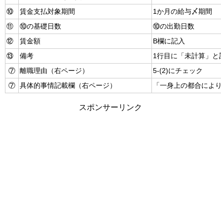
⑩
賃金支払対象期間
1か月の給与〆期間
⑪
⑩の基礎日数
⑩の出勤日数
⑫
賃金額
B欄に記入
⑬
備考
1行目に「未計算」と
⑦
離職理由（右ページ）
5-(2)にチェック
⑦
具体的事情記載欄（右ページ）
「一身上の都合によ
スポンサーリンク