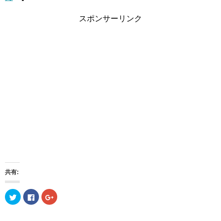
スポンサーリンク
共有:
ク
F
ク
リ
a
リ
ッ
c
ッ
ク
e
ク
し
b
し