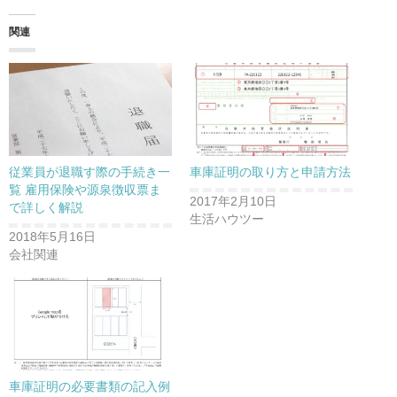
て
o
て
T
o
G
w
k
o
関連
i
で
o
t
共
g
t
有
l
e
す
e
r
る
+
で
に
で
共
は
共
有
ク
有
(
リ
(
新
ッ
新
し
ク
し
い
し
い
ウ
て
ウ
従業員が退職す際の手続き一
車庫証明の取り方と申請方法
ィ
く
ィ
ン
だ
ン
覧 雇用保険や源泉徴収票ま
ド
さ
ド
2017年2月10日
で詳しく解説
ウ
い
ウ
で
(
で
生活ハウツー
開
新
開
2018年5月16日
き
し
き
ま
い
ま
会社関連
す
ウ
す
)
ィ
)
ン
ド
ウ
で
開
き
ま
す
)
車庫証明の必要書類の記入例