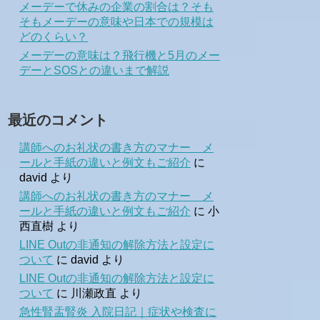
メーデーで休みの企業の割合は？そも
そもメーデーの意味や日本での規模は
どのくらい？
メーデーの意味は？飛行機と5月のメー
デーとSOSとの違いまで解説
最近のコメント
講師へのお礼状の書き方のマナー メ
ールと手紙の違いと例文もご紹介
に
david
より
講師へのお礼状の書き方のマナー メ
ールと手紙の違いと例文もご紹介
に
小
西直樹
より
LINE Outの非通知の解除方法と設定に
ついて
に
david
より
LINE Outの非通知の解除方法と設定に
ついて
に
川瀬政直
より
急性腎盂腎炎 入院日記｜症状や検査に