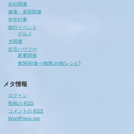
会社関連
健康・美容関連
年中行事
旅行イベント
グルメ
犬関連
生活ハウツー
家事関係
食関係(食べ物/飲み物/レシピ)
メタ情報
ログイン
投稿の
RSS
コメントの
RSS
WordPress.org