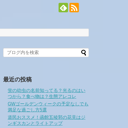
最近の投稿
蛍の幼虫の名前知ってる？光るのはい
つから？食べ物は？生態アレコレ
GWゴールデンウィークの予定なしでも
満足な過ごし方5選
道民おススメ！函館五稜郭の花見はジ
ンギスカンとライトアップ