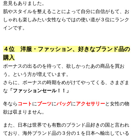
意見もありました。
肌やスタイルを整えることによって自分に自信がもて、お
しゃれも楽しみたい女性ならではの使い道が３位にランク
インです。
４位 洋服・ファッション、好きなブランド品の
購入
ボーナスの出るのを待って、欲しかったあの商品を買お
う。という方が増えています。
さらに、ボーナスの時期をめがけてやってくる、さまざま
な
「ファッションセール！！」
冬なら
コート
に
ブーツ
に
バッグ
に
アクセサリー
と女性の物
欲は収まりません。
また、日本は世界でも有数のブランド品好きの国と言われ
ており、海外ブランド品の３分の１を日本へ輸出している