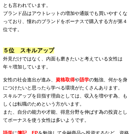
とも言われています。
ブランド品はアウトレットの増加や通販でも買いやすくな
っており、憧れのブランドをボーナスで購入する方が第４
位です。
５位 スキルアップ
外見だけではなく、内面も磨きたいと考えている女性は
年々増加しています。
女性の社会進出が進み、
資格取得
や
語学
の勉強、何かを身
につけたいと思ったら学べる環境がたくさんあります。
スキルアップを目指す理由としては、収入を増やす為、も
しくは転職のためという方がいます。
また、自分の能力や才能、得意分野を伸ばす為の投資とし
てボーナスを使う女性は多いようです。
語学
に
簿記
、
FP
を勉強して金融商品へ投資するなど、資格