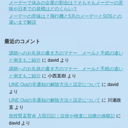
メーデーで休みの企業の割合は？そもそもメーデーの意
味や日本での規模はどのくらい？
メーデーの意味は？飛行機と5月のメーデーとSOSとの
違いまで解説
最近のコメント
講師へのお礼状の書き方のマナー メールと手紙の違い
と例文もご紹介
に
david
より
講師へのお礼状の書き方のマナー メールと手紙の違い
と例文もご紹介
に
小西直樹
より
LINE Outの非通知の解除方法と設定について
に
david
より
LINE Outの非通知の解除方法と設定について
に
川瀬政
直
より
急性腎盂腎炎 入院日記｜症状や検査に治療の体験記
に
david
より