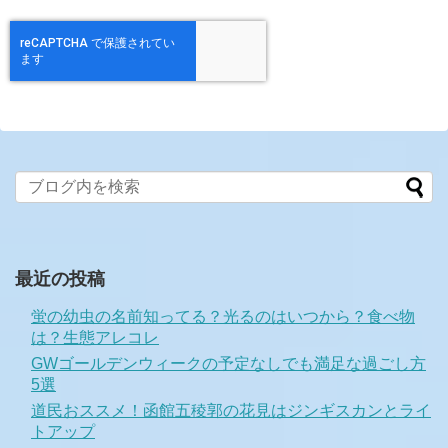
最近の投稿
蛍の幼虫の名前知ってる？光るのはいつから？食べ物
は？生態アレコレ
GWゴールデンウィークの予定なしでも満足な過ごし方
5選
道民おススメ！函館五稜郭の花見はジンギスカンとライ
トアップ