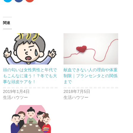
リ
a
リ
ッ
c
ッ
ク
e
ク
し
b
し
て
o
て
T
o
G
w
k
o
関連
i
で
o
t
共
g
t
有
l
e
す
e
r
る
+
で
に
で
共
は
共
有
ク
有
(
リ
(
新
ッ
新
し
ク
し
い
し
い
ウ
て
ウ
頭の匂いは女性男性と年代で
献血できない人の理由や体重
ィ
く
ィ
ン
だ
ン
もこんなに違う！？冬でも大
制限｜プランセンタとの関係
ド
さ
ド
事な頭皮ケアを！
まで
ウ
い
ウ
で
(
で
開
新
開
2019年1月4日
2018年7月5日
き
し
き
ま
い
ま
生活ハウツー
生活ハウツー
す
ウ
す
)
ィ
)
ン
ド
ウ
で
開
き
ま
す