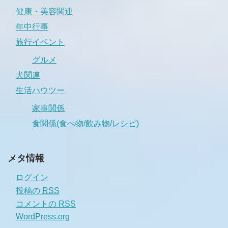
健康・美容関連
年中行事
旅行イベント
グルメ
犬関連
生活ハウツー
家事関係
食関係(食べ物/飲み物/レシピ)
メタ情報
ログイン
投稿の
RSS
コメントの
RSS
WordPress.org