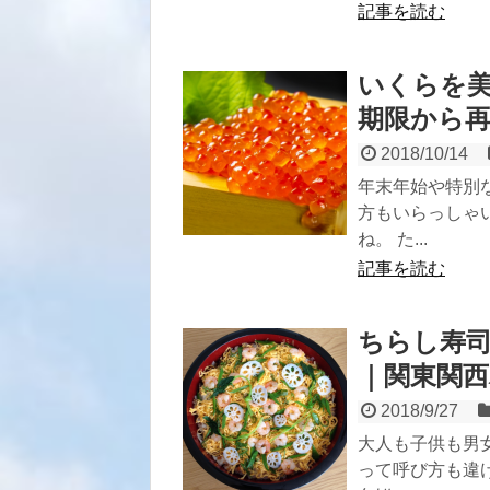
記事を読む
いくらを
期限から
2018/10/14
年末年始や特別
方もいらっしゃ
ね。 た...
記事を読む
ちらし寿
｜関東関
2018/9/27
大人も子供も男
って呼び方も違