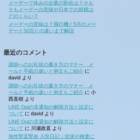
メーデーで休みの企業の割合は？そも
そもメーデーの意味や日本での規模は
どのくらい？
メーデーの意味は？飛行機と5月のメー
デーとSOSとの違いまで解説
最近のコメント
講師へのお礼状の書き方のマナー メ
ールと手紙の違いと例文もご紹介
に
david
より
講師へのお礼状の書き方のマナー メ
ールと手紙の違いと例文もご紹介
に
小
西直樹
より
LINE Outの非通知の解除方法と設定に
ついて
に
david
より
LINE Outの非通知の解除方法と設定に
ついて
に
川瀬政直
より
急性腎盂腎炎 入院日記｜症状や検査に