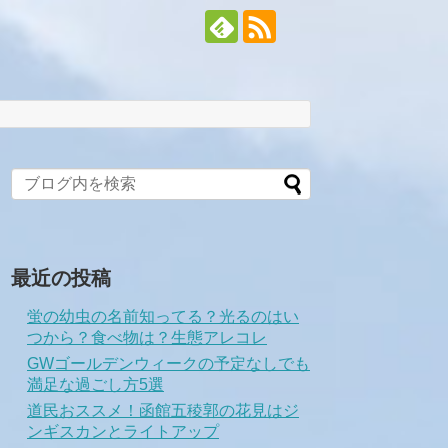
最近の投稿
蛍の幼虫の名前知ってる？光るのはい
つから？食べ物は？生態アレコレ
GWゴールデンウィークの予定なしでも
満足な過ごし方5選
道民おススメ！函館五稜郭の花見はジ
ンギスカンとライトアップ