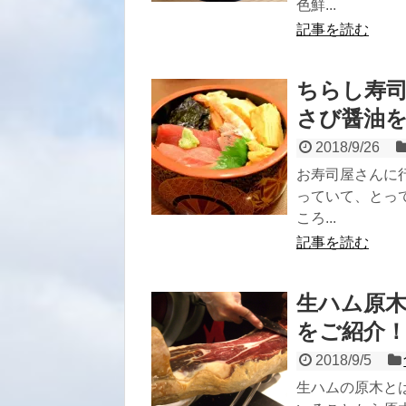
色鮮...
記事を読む
ちらし寿
さび醤油
2018/9/26
お寿司屋さんに
っていて、とっ
ころ...
記事を読む
生ハム原
をご紹介
2018/9/5
生ハムの原木と