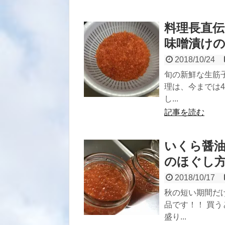
料理長直
味噌漬け
2018/10/24
旬の新鮮な生筋
理は、今までは
し...
記事を読む
いくら醤
のほぐし
2018/10/17
秋の短い期間だ
品です！！ 買
盛り...