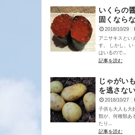
いくらの
固くなら
2018/10/29
アニサキスとい
す。 しかし、
はいるので...
記事を読む
じゃがい
を逃さな
2018/10/27
子供も大人も大
類が、何種類あ
たり...
記事を読む