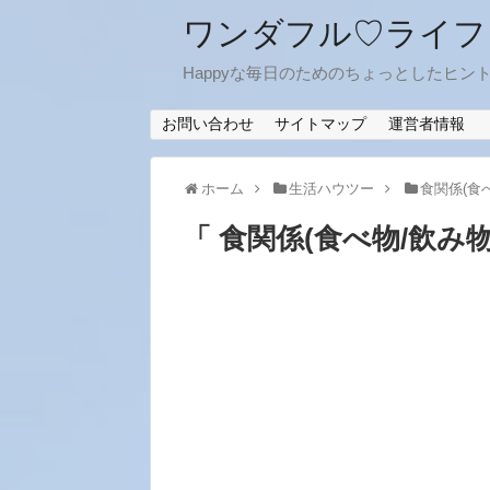
ワンダフル♡ライフ
Happyな毎日のためのちょっとしたヒン
お問い合わせ
サイトマップ
運営者情報
ホーム
生活ハウツー
食関係(食
「 食関係(食べ物/飲み物