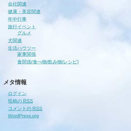
会社関連
健康・美容関連
年中行事
旅行イベント
グルメ
犬関連
生活ハウツー
家事関係
食関係(食べ物/飲み物/レシピ)
メタ情報
ログイン
投稿の
RSS
コメントの
RSS
WordPress.org