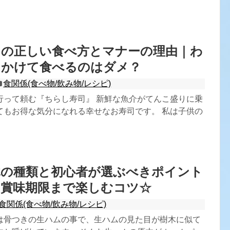
司の正しい食べ方とマナーの理由｜わ
をかけて食べるのはダメ？
食関係(食べ物/飲み物/レシピ)
行って頼む『ちらし寿司』 新鮮な魚介がてんこ盛りに乗
てもお得な気分になれる幸せなお寿司です。 私は子供の
木の種類と初心者が選ぶべきポイント
！賞味期限まで楽しむコツ☆
食関係(食べ物/飲み物/レシピ)
は骨つきの生ハムの事で、生ハムの見た目が樹木に似て