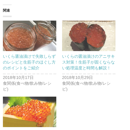
て
o
て
T
o
G
w
k
o
関連
i
で
o
t
共
g
t
有
l
e
す
e
r
る
+
で
に
で
共
は
共
有
ク
有
(
リ
(
新
ッ
新
し
ク
し
い
し
い
ウ
て
ウ
いくら醤油漬けで失敗しらず
いくらの醤油漬けのアニサキ
ィ
く
ィ
ン
だ
ン
のレシピと生筋子のほぐし方
ス対策！生筋子が固くならな
ド
さ
ド
のポイントをご紹介
い処理温度と時間も解説！
ウ
い
ウ
で
(
で
開
新
開
2018年10月17日
2018年10月29日
き
し
き
ま
い
ま
食関係(食べ物/飲み物/レシ
食関係(食べ物/飲み物/レシ
す
ウ
す
)
ィ
)
ピ)
ピ)
ン
ド
ウ
で
開
き
ま
す
)