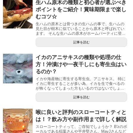
生ハム原木の種類と初心者が選ぶべき
ポイントをご紹介！賞味期限まで楽し
むコツ☆
生ハムの原木とは骨つきの生ハムの事で、生ハムの
見た目が樹木に似ていることから原木と呼ばれてい
ます。 そんな生ハムの原木がホームパーティに登...
記事を読む
イカのアニサキスの種類や処理の仕
方！沖漬けや一夜干しにも寄生虫はい
るのか？
イカや海産物に寄生する寄生虫、アニサキス。 特に
イカに寄生することが多い為、イカを生で食べるの
が怖くなってしまった方もいるのではないでしょ...
記事を読む
喉に良いと評判のスローコートティと
は！？飲み方や副作用まで詳しく解説
スローコートティって、ご存知でしょうか？ B'zのボ
ーカルである稲葉さんや平井堅さん、MayJさんなど