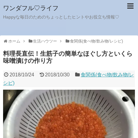
ワンダフル♡ライフ
Happyな毎日のためのちょっとしたヒントやお役立ち情報♡
ホーム
生活ハウツー
食関係(食べ物/飲み物/レシピ)
料理長直伝！生筋子の簡単なほぐし方といくら
味噌漬けの作り方
2018/10/24
2018/10/30
食関係(食べ物/飲み物/レ
シピ)