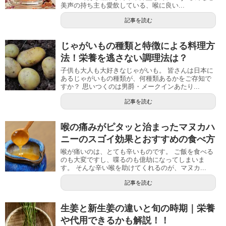
美声の持ち主も愛飲している、喉に良い...
記事を読む
じゃがいもの種類と特徴による料理方
法！栄養を逃さない調理法は？
子供も大人も大好きなじゃがいも。 皆さんは日本に
あるじゃがいもの種類が、何種類あるかをご存知で
すか？ 思いつくのは男爵・メークインあたり...
記事を読む
喉の痛みがピタッと治まったマヌカハ
ニーのスゴイ効果とおすすめの食べ方
喉が痛いのは、とても辛いものです。 ご飯を食べる
のも大変ですし、喋るのも億劫になってしまいま
す。 そんな辛い喉を助けてくれるのが、マヌカ...
記事を読む
生姜と新生姜の違いと旬の時期｜栄養
や代用できるかも解説！！