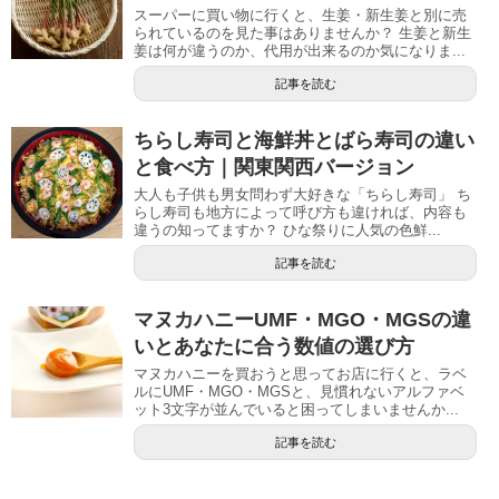
スーパーに買い物に行くと、生姜・新生姜と別に売
られているのを見た事はありませんか？ 生姜と新生
姜は何が違うのか、代用が出来るのか気になりま...
記事を読む
ちらし寿司と海鮮丼とばら寿司の違い
と食べ方｜関東関西バージョン
大人も子供も男女問わず大好きな「ちらし寿司」 ち
らし寿司も地方によって呼び方も違ければ、内容も
違うの知ってますか？ ひな祭りに人気の色鮮...
記事を読む
マヌカハニーUMF・MGO・MGSの違
いとあなたに合う数値の選び方
マヌカハニーを買おうと思ってお店に行くと、ラベ
ルにUMF・MGO・MGSと、見慣れないアルファベ
ット3文字が並んでいると困ってしまいませんか...
記事を読む