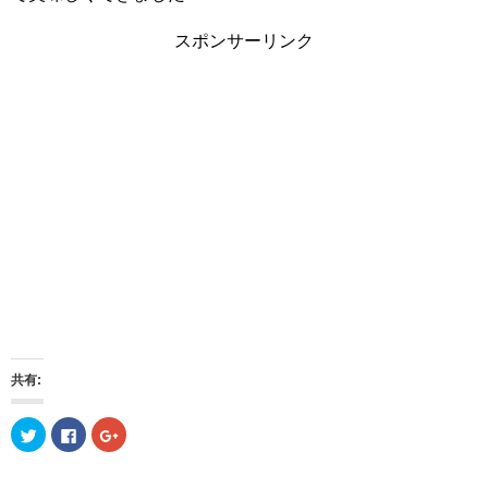
スポンサーリンク
共有:
ク
F
ク
リ
a
リ
ッ
c
ッ
ク
e
ク
し
b
し