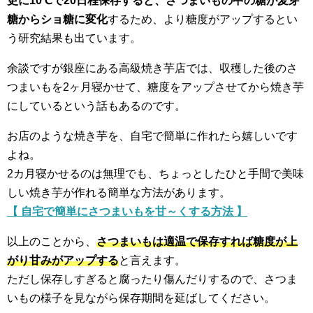
更に10℃で20日程保存すると、さつまいもの中の糖が麦芽
糖からショ糖に変化
するため、より糖度がアップするとい
う研究結果も出ています。
余談ですが銀座にある高級焼き芋店では、収穫した後のさ
つまいもを2ヶ月寝かせて、糖度をアップさせてから焼き芋
にしているという話もあるのです。
お店のような焼き芋を、自宅で簡単に作れたら嬉しいです
よね。
2カ月寝かせるのは無理でも、ちょっとしたひと手間で美味
しい焼き芋が作れる簡単な方法があります。
【 自宅で簡単にさつまいもを甘～くする方法 】
以上のことから、
さつまいもは適温で保存すれば糖度が上
がり甘みがアップする
と言えます。
ただし保存しすぎると腐ったり傷んだりするので、さつま
いもの様子を見ながら保存期間を延ばしてください。