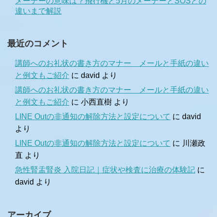
メーデーの意味は？飛行機と5月のメーデーとSOSとの
違いまで解説
最近のコメント
講師へのお礼状の書き方のマナー メールと手紙の違い
と例文もご紹介
に
david
より
講師へのお礼状の書き方のマナー メールと手紙の違い
と例文もご紹介
に
小西直樹
より
LINE Outの非通知の解除方法と設定について
に
david
より
LINE Outの非通知の解除方法と設定について
に
川瀬政
直
より
急性腎盂腎炎 入院日記｜症状や検査に治療の体験記
に
david
より
アーカイブ