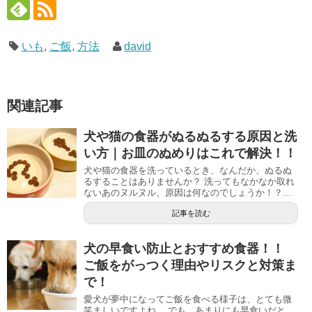
いも
,
ご飯
,
方法
david
関連記事
犬や猫の食器がぬるぬるする原因と洗
い方｜お皿のぬめりはこれで解決！！
犬や猫の食器を洗っているとき、なんだか、ぬるぬ
るすることはありませんか？ 洗ってもなかなか取れ
ないあのヌルヌル、原因は何なのでしょうか！？...
記事を読む
犬の早食い防止とおすすめ食器！！
ご飯をがっつく理由やリスクと対策ま
で！
愛犬が夢中になってご飯を食べる様子は、とても微
笑ましいですよね。 でも、あまりにも早食いだと、