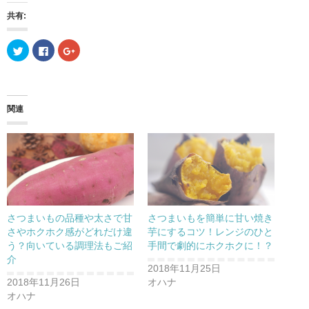
共有:
ク
F
ク
リ
a
リ
ッ
c
ッ
ク
e
ク
し
b
し
て
o
て
T
o
G
w
k
o
関連
i
で
o
t
共
g
t
有
l
e
す
e
r
る
+
で
に
で
共
は
共
有
ク
有
(
リ
(
新
ッ
新
し
ク
し
い
し
い
ウ
て
ウ
さつまいもの品種や太さで甘
さつまいもを簡単に甘い焼き
ィ
く
ィ
ン
だ
ン
さやホクホク感がどれだけ違
芋にするコツ！レンジのひと
ド
さ
ド
う？向いている調理法もご紹
手間で劇的にホクホクに！？
ウ
い
ウ
で
(
で
介
開
新
開
2018年11月25日
き
し
き
ま
い
ま
2018年11月26日
オハナ
す
ウ
す
)
ィ
)
オハナ
ン