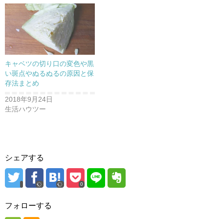
ド
ウ
で
開
き
ま
す
)
キャベツの切り口の変色や黒
い斑点やぬるぬるの原因と保
存法まとめ
2018年9月24日
生活ハウツー
シェアする
0
フォローする