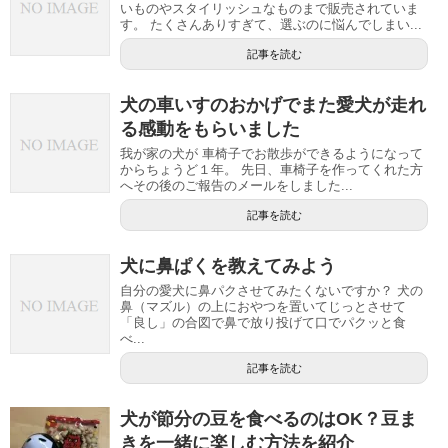
いものやスタイリッシュなものまで販売されていま
す。 たくさんありすぎて、選ぶのに悩んでしまい...
記事を読む
犬の車いすのおかげでまた愛犬が走れ
る感動をもらいました
我が家の犬が 車椅子でお散歩ができるようになって
からちょうど１年。 先日、車椅子を作ってくれた方
へその後のご報告のメールをしました...
記事を読む
犬に鼻ぱくを教えてみよう
自分の愛犬に鼻パクさせてみたくないですか？ 犬の
鼻（マズル）の上におやつを置いてじっとさせて
「良し」の合図で鼻で放り投げて口でパクッと食
べ...
記事を読む
犬が節分の豆を食べるのはOK？豆ま
きを一緒に楽しむ方法を紹介