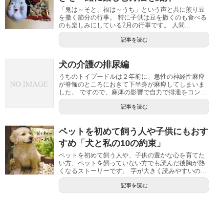
「鬼は～そと、福は～うち」という声と共に煎り豆
を撒く節分の行事。 特に子供は豆を撒くのも食べる
のも楽しみにしている2月の行事です。 人間...
記事を読む
犬の介護の排尿編
うちのトイプードルは２年前に、急性の神経性麻痺
が脊髄のところにおきて下半身が麻痺してしまいま
した。 ですので、麻痺の影響で自力で排泄をコン...
記事を読む
ペットを初めて飼う人や子供にもおす
すめ「犬と私の10の約束」
ペットを初めて飼う人や、子供の豊かな心を育てた
い方、ペットを飼っていない方でも読んだ後胸が熱
くなるストーリーです。 字が大きく読みやすいの...
記事を読む