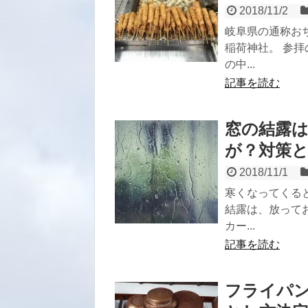
2018/11/2
岐阜県の通称お
稲荷神社。 参
の中...
記事を読む
窓の結露
が？対策
2018/11/1
寒くなってくる
結露は、放って
カー...
記事を読む
フライパ