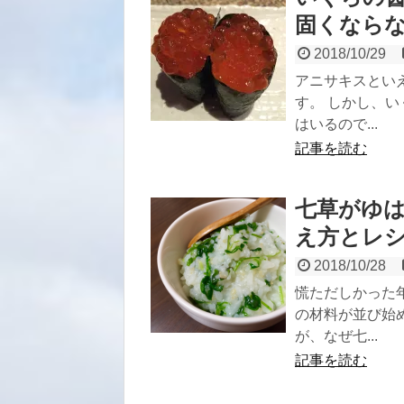
固くなら
2018/10/29
アニサキスとい
す。 しかし、
はいるので...
記事を読む
七草がゆ
え方とレ
2018/10/28
慌ただしかった
の材料が並び始
が、なぜ七...
記事を読む