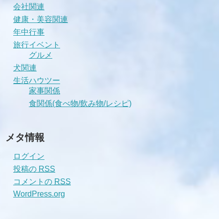
会社関連
健康・美容関連
年中行事
旅行イベント
グルメ
犬関連
生活ハウツー
家事関係
食関係(食べ物/飲み物/レシピ)
メタ情報
ログイン
投稿の
RSS
コメントの
RSS
WordPress.org