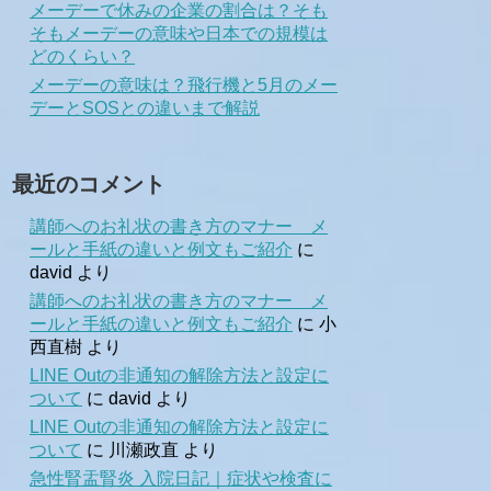
メーデーで休みの企業の割合は？そも
そもメーデーの意味や日本での規模は
どのくらい？
メーデーの意味は？飛行機と5月のメー
デーとSOSとの違いまで解説
最近のコメント
講師へのお礼状の書き方のマナー メ
ールと手紙の違いと例文もご紹介
に
david
より
講師へのお礼状の書き方のマナー メ
ールと手紙の違いと例文もご紹介
に
小
西直樹
より
LINE Outの非通知の解除方法と設定に
ついて
に
david
より
LINE Outの非通知の解除方法と設定に
ついて
に
川瀬政直
より
急性腎盂腎炎 入院日記｜症状や検査に