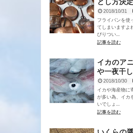
とし方決
2018/10/31
フライパンを使
てしまいますよ
びりつい...
記事を読む
イカのア
や一夜干
2018/10/30
イカや海産物に
が多い為、イカ
いでしょ...
記事を読む
いくらの