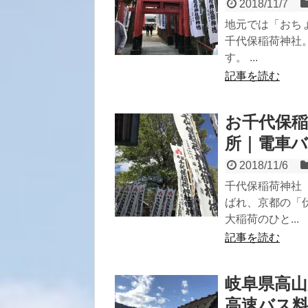
2018/11/7
地元では「おち
千代保稲荷神社
す。 ...
記事を読む
お千代保
所｜電車
2018/11/6
千代保稲荷神社
ばれ、京都の「
大稲荷のひと...
記事を読む
岐阜県高
高速バス