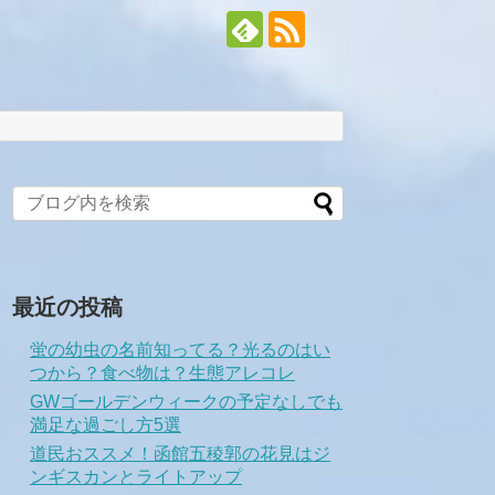
最近の投稿
蛍の幼虫の名前知ってる？光るのはい
つから？食べ物は？生態アレコレ
GWゴールデンウィークの予定なしでも
満足な過ごし方5選
道民おススメ！函館五稜郭の花見はジ
ンギスカンとライトアップ