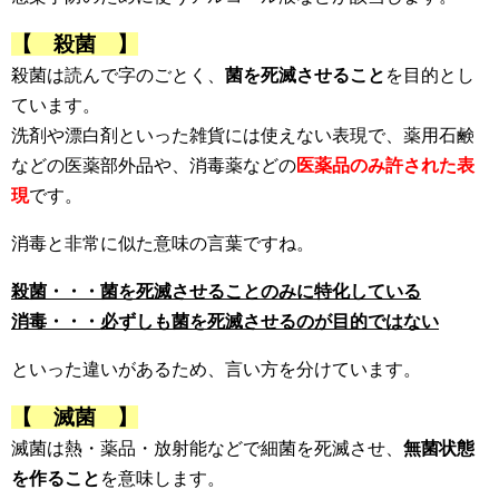
【 殺菌 】
殺菌は読んで字のごとく、
菌を死滅させること
を目的とし
ています。
洗剤や漂白剤といった雑貨には使えない表現で、薬用石鹸
などの医薬部外品や、消毒薬などの
医薬品のみ許された表
現
です。
消毒と非常に似た意味の言葉ですね。
殺菌・・・菌を死滅させることのみに特化している
消毒・・・必ずしも菌を死滅させるのが目的ではない
といった違いがあるため、言い方を分けています。
【 滅菌 】
滅菌は熱・薬品・放射能などで細菌を死滅させ、
無菌状態
を作ること
を意味します。