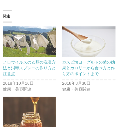
ク
e
ク
し
b
し
て
o
て
T
o
G
w
k
o
関連
i
で
o
t
共
g
t
有
l
e
す
e
r
る
+
で
に
で
共
は
共
有
ク
有
(
リ
(
新
ッ
新
し
ク
し
い
し
い
ウ
て
ウ
ノロウイルスの衣類の洗濯方
カスピ海ヨーグルトの菌の効
ィ
く
ィ
ン
だ
ン
法と消毒スプレーの作り方と
果とカロリーから食べ方と作
ド
さ
ド
注意点
り方のポイントまで
ウ
い
ウ
で
(
で
開
新
開
2018年10月16日
2018年8月30日
き
し
き
ま
い
ま
健康・美容関連
健康・美容関連
す
ウ
す
)
ィ
)
ン
ド
ウ
で
開
き
ま
す
)