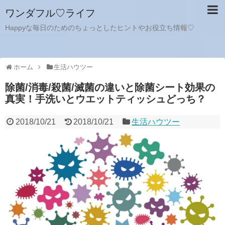
ワンダフル♡ライフ
Happyな毎日のためのちょっとしたヒントやお役立ち情報♡
ホーム
生活ハウツー
除菌/消毒/殺菌/滅菌の違いと除菌シート効果の
真実！手洗いとウエットティッシュどっち？
2018/10/21
2018/10/21
生活ハウツー