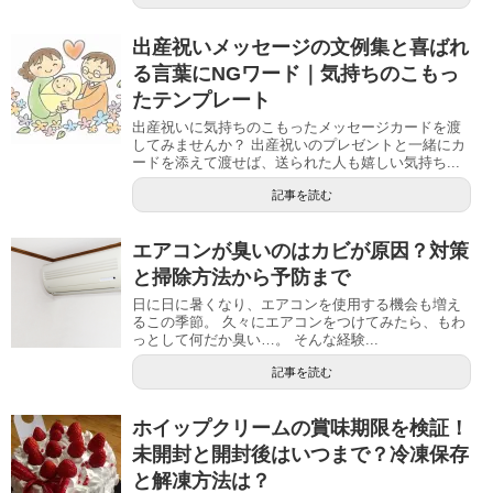
出産祝いメッセージの文例集と喜ばれ
る言葉にNGワード｜気持ちのこもっ
たテンプレート
出産祝いに気持ちのこもったメッセージカードを渡
してみませんか？ 出産祝いのプレゼントと一緒にカ
ードを添えて渡せば、送られた人も嬉しい気持ち...
記事を読む
エアコンが臭いのはカビが原因？対策
と掃除方法から予防まで
日に日に暑くなり、エアコンを使用する機会も増え
るこの季節。 久々にエアコンをつけてみたら、もわ
っとして何だか臭い…。 そんな経験...
記事を読む
ホイップクリームの賞味期限を検証！
未開封と開封後はいつまで？冷凍保存
と解凍方法は？