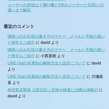
メーデーの意味は？飛行機と5月のメーデーとSOSとの
違いまで解説
最近のコメント
講師へのお礼状の書き方のマナー メールと手紙の違い
と例文もご紹介
に
david
より
講師へのお礼状の書き方のマナー メールと手紙の違い
と例文もご紹介
に
小西直樹
より
LINE Outの非通知の解除方法と設定について
に
david
より
LINE Outの非通知の解除方法と設定について
に
川瀬政
直
より
急性腎盂腎炎 入院日記｜症状や検査に治療の体験記
に
david
より