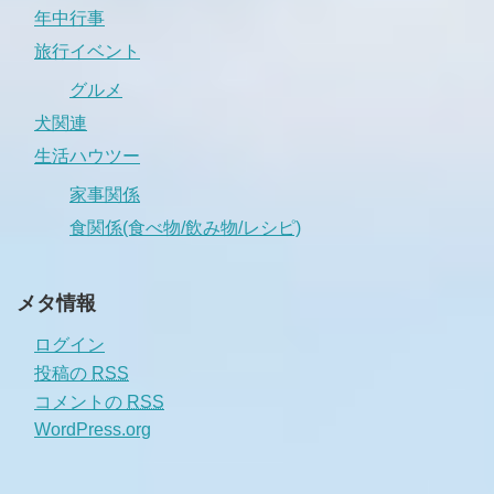
年中行事
旅行イベント
グルメ
犬関連
生活ハウツー
家事関係
食関係(食べ物/飲み物/レシピ)
メタ情報
ログイン
投稿の
RSS
コメントの
RSS
WordPress.org