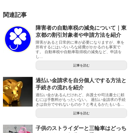
関連記事
障害者の自動車税の減免について｜東
京都の割引対象者や申請方法を紹介
障害があると日常的に車が必要になりますが、車を
所有するにはいろいろな経費がかかるのも事実で
す。 自動車税や自動車取得税の減免など、申請を
し...
記事を読む
過払い金請求を自分個人でする方法と
手続きの流れを紹介
過払い金があるんだけれど、弁護士や司法書士に頼
むには手数料がもったいない。 過払い金請求の手続
きは自分でやれないものか？と考えるかたもいる...
記事を読む
子供のストライダーと三輪車はどっち