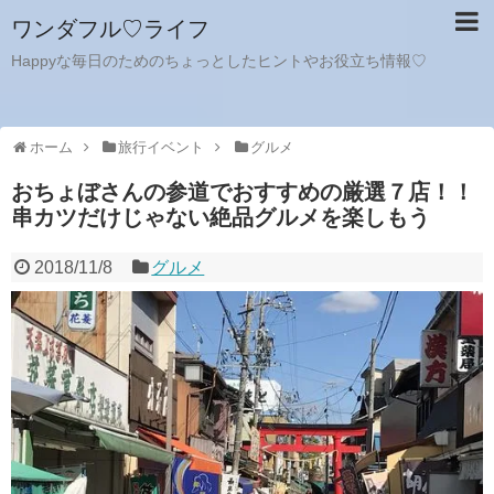
ワンダフル♡ライフ
Happyな毎日のためのちょっとしたヒントやお役立ち情報♡
ホーム
旅行イベント
グルメ
おちょぼさんの参道でおすすめの厳選７店！！
串カツだけじゃない絶品グルメを楽しもう
2018/11/8
グルメ