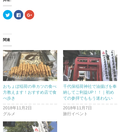
共有:
ク
F
ク
リ
a
リ
ッ
c
ッ
ク
e
ク
し
b
し
て
o
て
T
o
G
w
k
o
関連
i
で
o
t
共
g
t
有
l
e
す
e
r
る
+
で
に
で
共
は
共
有
ク
有
(
リ
(
新
ッ
新
し
ク
し
い
し
い
ウ
て
ウ
おちょぼ稲荷の串カツの食べ
千代保稲荷神社で油揚げを奉
ィ
く
ィ
ン
だ
ン
方教えます！おすすめ店で食
納してご利益UP！！｜初め
ド
さ
ド
べ歩き
ての参拝でももう迷わない
ウ
い
ウ
で
(
で
開
新
開
2018年11月2日
2018年11月7日
き
し
き
ま
い
ま
グルメ
旅行イベント
す
ウ
す
)
ィ
)
ン
ド
ウ