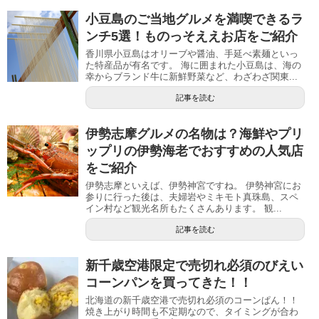
小豆島のご当地グルメを満喫できるラ
ンチ5選！ものっそええお店をご紹介
香川県小豆島はオリーブや醤油、手延べ素麺といっ
た特産品が有名です。 海に囲まれた小豆島は、海の
幸からブランド牛に新鮮野菜など、わざわざ関東...
記事を読む
伊勢志摩グルメの名物は？海鮮やプリ
ップリの伊勢海老でおすすめの人気店
をご紹介
伊勢志摩といえば、伊勢神宮ですね。 伊勢神宮にお
参りに行った後は、夫婦岩やミキモト真珠島、スペ
イン村など観光名所もたくさんあります。 観...
記事を読む
新千歳空港限定で売切れ必須のびえい
コーンパンを買ってきた！！
北海道の新千歳空港で売切れ必須のコーンぱん！！
焼き上がり時間も不定期なので、タイミングが合わ