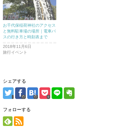
で
開
き
ま
す
)
お千代保稲荷神社のアクセス
と無料駐車場の場所｜電車バ
スの行き方と時刻表まで
2018年11月6日
旅行イベント
シェアする
0
フォローする