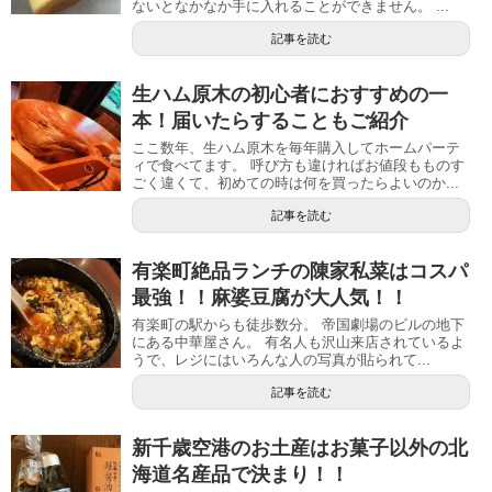
ないとなかなか手に入れることができません。 ...
記事を読む
生ハム原木の初心者におすすめの一
本！届いたらすることもご紹介
ここ数年、生ハム原木を毎年購入してホームパーテ
ィで食べてます。 呼び方も違ければお値段もものす
ごく違くて、初めての時は何を買ったらよいのか...
記事を読む
有楽町絶品ランチの陳家私菜はコスパ
最強！！麻婆豆腐が大人気！！
有楽町の駅からも徒歩数分。 帝国劇場のビルの地下
にある中華屋さん。 有名人も沢山来店されているよ
うで、レジにはいろんな人の写真が貼られて...
記事を読む
新千歳空港のお土産はお菓子以外の北
海道名産品で決まり！！