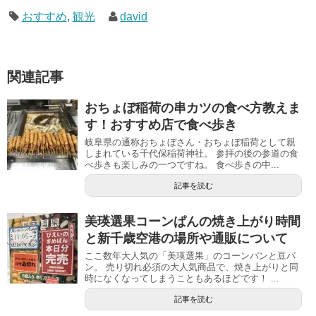
おすすめ
,
観光
david
関連記事
おちょぼ稲荷の串カツの食べ方教えま
す！おすすめ店で食べ歩き
岐阜県の通称おちょぼさん・おちょぼ稲荷として親
しまれている千代保稲荷神社。 参拝の後の参道の食
べ歩きも楽しみの一つですね。 食べ歩きの中...
記事を読む
美瑛選果コーンぱんの焼き上がり時間
と新千歳空港の場所や通販について
ここ数年大人気の「美瑛選果」のコーンパンと豆パ
ン。 売り切れ必須の大人気商品で、焼き上がりと同
時になくなってしまうこともあるほどです！ ...
記事を読む