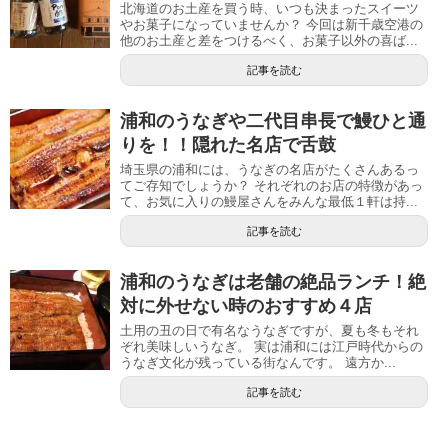
北海道のお土産を買う時、いつも決まったスイーツ
やお菓子になっていませんか？ 今回は新千歳空港の
他のお土産と差をつけるべく、お菓子以外の喜ば...
記事を読む
浦和のうなぎや二代目串長で鰻ひと通
りを！！隠れた名店で舌鼓
埼玉県の浦和には、うなぎの名店がたくさんあるっ
てご存知でしょうか？ それぞれのお店の特徴があっ
て、お気に入りの鰻屋さんをみんな最低１軒は持...
記事を読む
浦和のうなぎは老舗の絶品ランチ！絶
対に外せない時のおすすめ４店
土用の丑の日で有名なうなぎですが、夏も冬もそれ
ぞれ美味しいうなぎ。 実は浦和には江戸時代からの
うなぎ文化が残っている街なんです。 遠方か...
記事を読む