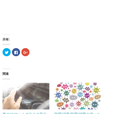
共有:
ク
F
ク
リ
a
リ
ッ
c
ッ
ク
e
ク
し
b
し
て
o
て
T
o
G
w
k
o
関連
i
で
o
t
共
g
t
有
l
e
す
e
r
る
+
で
に
で
共
は
共
有
ク
有
(
リ
(
新
ッ
新
し
ク
し
い
し
い
ウ
て
ウ