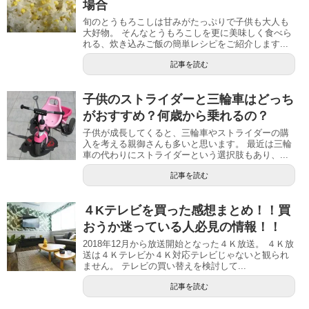
場合
旬のとうもろこしは甘みがたっぷりで子供も大人も
大好物。 そんなとうもろこしを更に美味しく食べら
れる、炊き込みご飯の簡単レシピをご紹介します...
記事を読む
子供のストライダーと三輪車はどっち
がおすすめ？何歳から乗れるの？
子供が成長してくると、三輪車やストライダーの購
入を考える親御さんも多いと思います。 最近は三輪
車の代わりにストライダーという選択肢もあり、...
記事を読む
４Kテレビを買った感想まとめ！！買
おうか迷っている人必見の情報！！
2018年12月から放送開始となった４Ｋ放送。 ４Ｋ放
送は４Ｋテレビか４Ｋ対応テレビじゃないと観られ
ません。 テレビの買い替えを検討して...
記事を読む