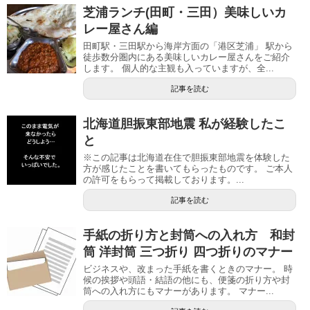
芝浦ランチ(田町・三田）美味しいカ
レー屋さん編
田町駅・三田駅から海岸方面の「港区芝浦」 駅から
徒歩数分圏内にある美味しいカレー屋さんをご紹介
します。 個人的な主観も入っていますが、全...
記事を読む
北海道胆振東部地震 私が経験したこ
と
※この記事は北海道在住で胆振東部地震を体験した
方が感じたことを書いてもらったものです。 ご本人
の許可をもらって掲載しております。...
記事を読む
手紙の折り方と封筒への入れ方 和封
筒 洋封筒 三つ折り 四つ折りのマナー
ビジネスや、改まった手紙を書くときのマナー。 時
候の挨拶や頭語・結語の他にも、便箋の折り方や封
筒への入れ方にもマナーがあります。 マナー...