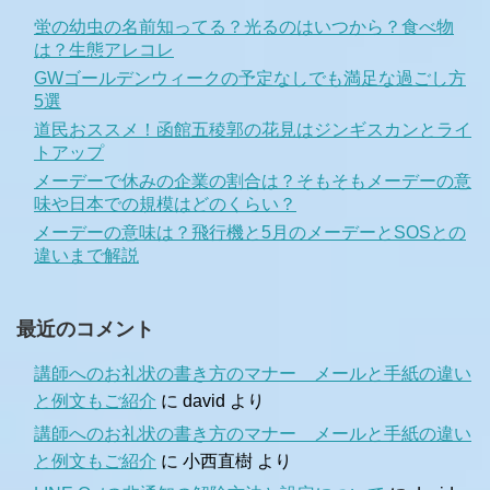
蛍の幼虫の名前知ってる？光るのはいつから？食べ物
は？生態アレコレ
GWゴールデンウィークの予定なしでも満足な過ごし方
5選
道民おススメ！函館五稜郭の花見はジンギスカンとライ
トアップ
メーデーで休みの企業の割合は？そもそもメーデーの意
味や日本での規模はどのくらい？
メーデーの意味は？飛行機と5月のメーデーとSOSとの
違いまで解説
最近のコメント
講師へのお礼状の書き方のマナー メールと手紙の違い
と例文もご紹介
に
david
より
講師へのお礼状の書き方のマナー メールと手紙の違い
と例文もご紹介
に
小西直樹
より