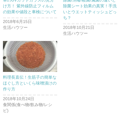
車のUVカットガラスの見分
除菌/消毒/殺菌/滅菌の違いと
ィ
く
ィ
ン
だ
ン
け方！ 紫外線防止フィルム
除菌シート効果の真実！手洗
ド
さ
ド
の効果や値段と車検について
いとウエットティッシュどっ
ウ
い
ウ
で
(
で
ち？
開
新
開
2018年6月15日
き
し
き
ま
い
ま
生活ハウツー
2018年10月21日
す
ウ
す
)
ィ
)
生活ハウツー
ン
ド
ウ
で
開
き
ま
す
)
料理長直伝！生筋子の簡単な
ほぐし方といくら味噌漬けの
作り方
2018年10月24日
食関係(食べ物/飲み物/レシ
ピ)