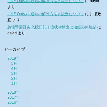
LINE Outの非通知の解除方法と設定について
に
david
より
LINE Outの非通知の解除方法と設定について
に
川瀬政
直
より
急性腎盂腎炎 入院日記｜症状や検査に治療の体験記
に
david
より
アーカイブ
2019年
5月
4月
3月
2月
1月
2018年
2017年
2016年