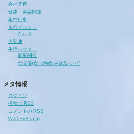
会社関連
健康・美容関連
年中行事
旅行イベント
グルメ
犬関連
生活ハウツー
家事関係
食関係(食べ物/飲み物/レシピ)
メタ情報
ログイン
投稿の
RSS
コメントの
RSS
WordPress.org