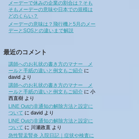
メーデーで休みの企業の割合は？そも
そもメーデーの意味や日本での規模は
どのくらい？
メーデーの意味は？飛行機と5月のメー
デーとSOSとの違いまで解説
最近のコメント
講師へのお礼状の書き方のマナー メ
ールと手紙の違いと例文もご紹介
に
david
より
講師へのお礼状の書き方のマナー メ
ールと手紙の違いと例文もご紹介
に
小
西直樹
より
LINE Outの非通知の解除方法と設定に
ついて
に
david
より
LINE Outの非通知の解除方法と設定に
ついて
に
川瀬政直
より
急性腎盂腎炎 入院日記｜症状や検査に