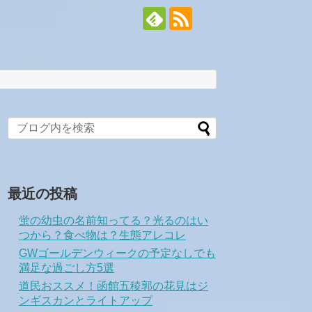
最近の投稿
蛍の幼虫の名前知ってる？光るのはい
つから？食べ物は？生態アレコレ
GWゴールデンウィークの予定なしでも
満足な過ごし方5選
道民おススメ！函館五稜郭の花見はジ
ンギスカンとライトアップ